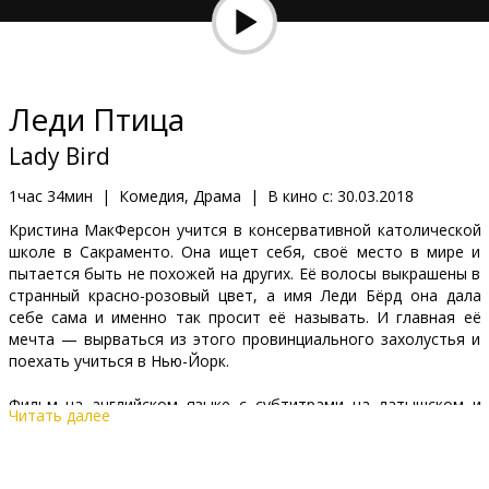
Кинозакуски
B2B
Леди Птица
Клуб
Lady Bird
1час 34мин
|
Комедия, Драма
|
В кино с:
30.03.2018
Кристина МакФерсон учится в консервативной католической
школе в Сакраменто. Она ищет себя, своё место в мире и
пытается быть не похожей на других. Её волосы выкрашены в
странный красно-розовый цвет, а имя Леди Бёрд она дала
себе сама и именно так просит её называть. И главная её
мечта — вырваться из этого провинциального захолустья и
поехать учиться в Нью-Йорк.
Фильм на английском языке с субтитрами на латышском и
Читать далее
русском языках.