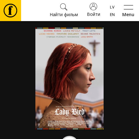
Войти
Найти фильм
Menu
Фильмы
Билеты
Культура
Мероприятия
Новости
Подарки