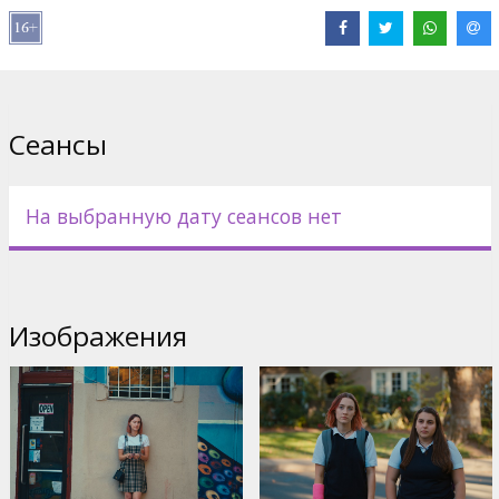
Дистрибьютор:
Forum Cinemas, SIA
Pежиссер :
Greta Gerwig
В ролях:
Saoirse Ronan
,
Odeya Rush
,
Laurie Metcalf
,
Lucas
Hedges
,
Jake McDorman
Сайты:
IMDB
,
Facebook
,
Официальный сайт
Сеансы
На выбранную дату сеансов нет
Изображения