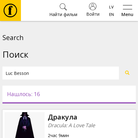
Войти
Найти фильм
Menu
Фильмы
Search
Билеты
Поиск
Культура
Мероприятия
Нашлось: 16
Новости
Дракула
Подарки
Dracula: A Love Tale
2час 9мин