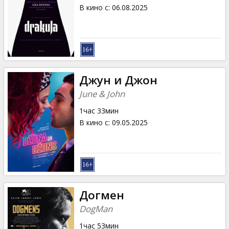
Кинозакуски
В кино с
:
06.08.2025
B2B
Клуб
Джун и Джон
June & John
1час 33мин
В кино с
:
09.05.2025
Догмен
DogMan
1час 53мин