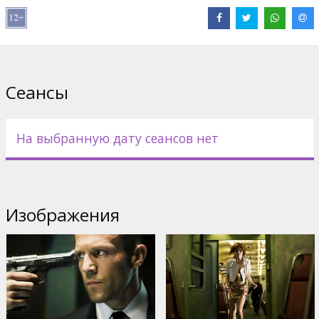
Pежиссёр: Olivier Megaton
Cценарий: Luc Besson, Robert Mark Kamen
Фильм на английском языке с субтитрами на латышском и
русском языках.
Сеансы
Дистрибьютор:
Acme Film SIA
На выбранную дату сеансов нет
Изображения