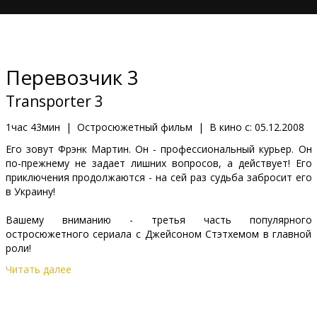
Кинозакуски
B2B
Перевозчик 3
Клуб
Transporter 3
1час 43мин
|
Остросюжетный фильм
|
В кино с:
05.12.2008
Его зовут Фрэнк Мартин. Он - профессиональный курьер. Он
по-прежнему не задает лишних вопросов, а действует! Его
приключения продолжаются - на сей раз судьба забросит его
в Украину!
Вашему вниманию - третья часть популярного
остросюжетного сериала с Джейсоном Стэтхемом в главной
роли!
Читать далее
В ролях: Jason Statham, François Berléand, Natalya Rudakova,
Robert Knepper, Jeroen Krabbé