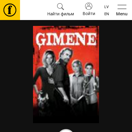
Войти
Найти фильм
Menu
Фильмы
Билеты
Культура
Мероприятия
Новости
Подарки