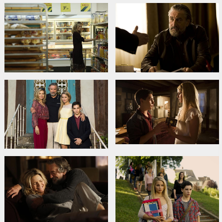
Дистрибьютор:
Garsu pasaulio irasai UAB
Pежиссер :
Luc Besson
В ролях:
Robert De Niro
,
Michelle Pfeiffer
,
Dianna Agron
,
John
D'Leo
,
Tommy Lee Jones
Сайты:
IMDB
,
Facebook