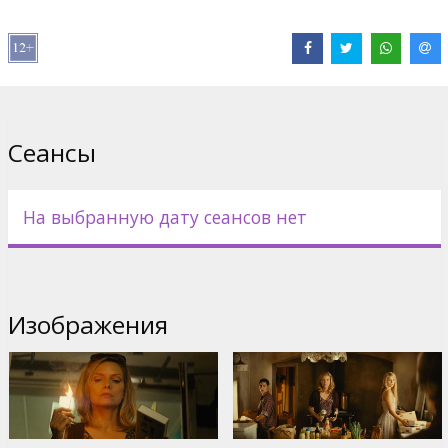
то просто.
Несмотря на огромные усилия и помощь агента ЦРУ
Стэнфилда (Томми Ли Джонс), семья постоянно попадает в
различные передряги. Фрэд Манзони (Роберт Де Ниро), его
жена Мэгги (Мишель Пфайффер) и их дети: Бэлла (Диана
Агрон) и Уорен (Джон Д' Лео), ничего не могут с собой
Сеансы
поделать и, совершая все новые преступления, постоянно
выдают свое местонахождение. Оставляя за собой
преступный шлейф, семья Манзони меняет фамилии и
переезжает с одного места на другое .
На выбранную дату сеансов нет
Решая все проблемы издавна принятым в семье способом,
Манзони предоставляют шанс преданному ими клану мафиози
выследить их. Когда жаждущие свести счеты с семьей
Манзони члены мафиозной группировки поселяются недалеко
Изображения
от них, в фильме начинается полный хаос.
Фильм на английском языке с субтитрами на латышском и
русском языках.