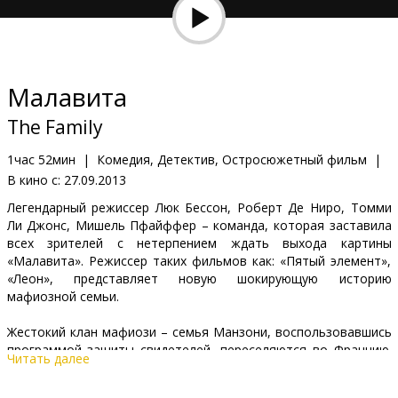
Кинозакуски
B2B
Малавита
Клуб
The Family
1час 52мин
|
Комедия, Детектив, Остросюжетный фильм
|
В кино с:
27.09.2013
Легендарный режиссер Люк Бессон, Роберт Де Ниро, Томми
Ли Джонс, Мишель Пфайффер – команда, которая заставила
всех зрителей с нетерпением ждать выхода картины
«Малавита». Режиссер таких фильмов как: «Пятый элемент»,
«Леон», представляет новую шокирующую историю
мафиозной семьи.
Жестокий клан мафиози – семья Манзони, воспользовавшись
программой защиты свидетелей, переселяются во Францию.
Читать далее
Прибыв в страну, бывшие преступники пытаются начать
новую жизнь, однако отказаться от старых привычек не так-