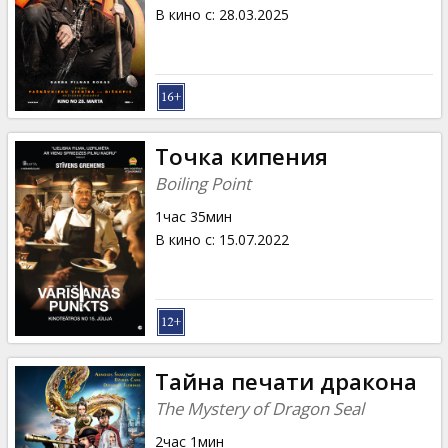
Кинозакуски
В кино с
:
28.03.2025
B2B
Клуб
Точка кипения
Boiling Point
1час 35мин
В кино с
:
15.07.2022
Тайна печати дракона
The Mystery of Dragon Seal
2час 1мин