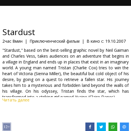
Кинозакуски
B2B
Stardust
Клуб
2час 8мин
|
Приключенческий фильм
|
В кино с:
19.10.2007
"Stardust," based on the best-selling graphic novel by Neil Gaiman
and Charles Vess, takes audiences on an adventure that begins in
a village in England and ends up in places that exist in an imaginary
world. A young man named Tristan (Charlie Cox) tries to win the
heart of Victoria (Sienna Miller), the beautiful but cold object of his
desire, by going on a quest to retrieve a fallen star. His journey
takes him to a mysterious and forbidden land beyond the walls of
his village. On his odyssey, Tristan finds the star, which has
transformed into a striking girl named Yvaine (Claire Danes).
Читать далее
Cast: Claire Danes, Charlie Cox, Sienna Miller, Ricky Gervais, Jason
Flemyng, Peter O'Toole, Michelle Pfeiffer, Robert De Niro, Ian
McKellen (narrator)