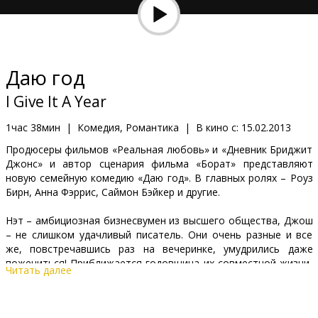
Кинозакуски
B2B
Даю год
Клуб
I Give It A Year
1час 38мин
|
Комедия, Романтика
|
В кино с:
15.02.2013
Продюсеры фильмов «Реальная любовь» и «Дневник Бриджит
Джонс» и автор сценария фильма «Борат» представляют
новую семейную комедию «Даю год». В главных ролях – Роуз
Бирн, Анна Фэррис, Саймон Бэйкер и другие.
Нэт – амбициозная бизнесвумен из высшего общества, Джош
– не слишком удачливый писатель. Они очень разные и все
же, повстречавшись раз на вечеринке, умудрились даже
пожениться! Приближается годовщина их совместной жизни,
Читать далее
но ни их родственники, ни друзья, ни даже они сами не
уверены в том, как долго продлится их брак. Тем более, что
на горизонте внезапно нарисовались бывшая девушка Джоша