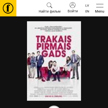
Войти
Найти фильм
Menu
Фильмы
Билеты
Культура
Мероприятия
Новости
Подарки