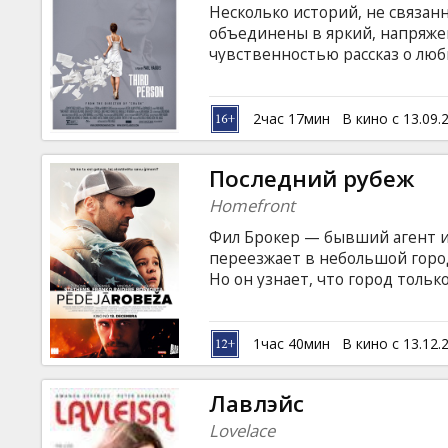
Несколько историй, не связ
объединены в яркий, напряж
чувственностью рассказ о люб
Преуспевающий писатель, мод
все очень разные, но что объ
только секс, жажда счастья ил
2час 17мин
В кино с 13.09.
преданность или стремление к
перед будущим? Что общего у
Последний рубеж
оказывается именно в этом ме
Homefront
Фил Брокер — бывший агент и
переезжает в небольшой горо
Но он узнает, что город толь
местом, на самом деле он киш
заправляет злодей по кличке 
субтитрами на латышском и ру
1час 40мин
В кино с 13.12.
Лавлэйс
Lovelace