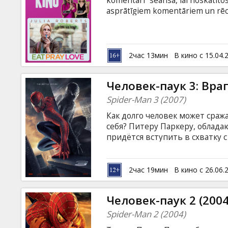
komentāri” seansā, lai noskatītos
asprātīgiem komentāriem un rēcī
būs vakars, ko atcerēsies!
2час 13мин
В кино с 15.04.
Человек-паук 3: Вра
Spider-Man 3 (2007)
Как долго человек может сраж
себя? Питеру Паркеру, облада
придётся вступить в схватку
Человеком, Черной Смертью и
своим заклятым врагом Гарри
на этот раз станет… сам Челов
2час 19мин
В кино с 26.06.
субтитрами на латышском и ру
Человек-паук 2 (2004
Spider-Man 2 (2004)