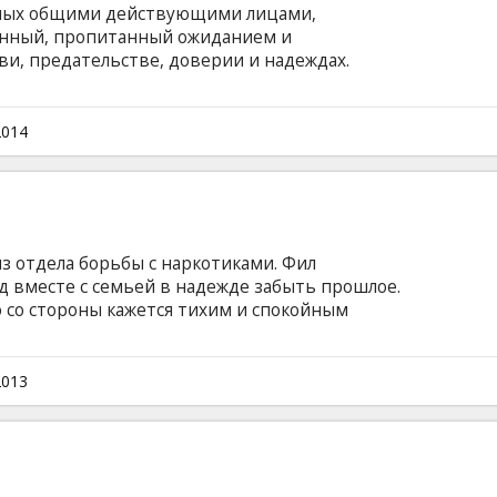
анных общими действующими лицами,
енный, пропитанный ожиданием и
ви, предательстве, доверии и надеждах.
ный художник, успешный бизнесмен - они
единяет их? Отчаянные поиски любви или
и страх одиночества, безграничная
2014
 превосходству, отказ от прошлого или страх
 наших героев, почему каждый из них
сте.
з отдела борьбы с наркотиками. Фил
д вместе с семьей в надежде забыть прошлое.
ко со стороны кажется тихим и спокойным
ит насилием, наркотиками, а всем этим
Аллигатор… Фильм на английском языке с
сском языках.
2013