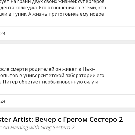
ует на грани двух своих жизней: супергероя
дента колледжа. Его отношения со всеми, кто
шли в тупик. А жизнь приготовила ему новое
овать все свои суперспособности, чтобы
ктора Отто Октавиуса. Фильм на английском
ом и русском языках.
024
 После смерти родителей он живет в Нью-
я опытов в университетской лаборатории его
уса Питер обретает необыкновенную силу и
нии, а главное – умение лазать по стенам и
к Питер становится настоящим супергероем по
помогает людям и борется с преступностью.
024
рано или поздно всегда объявляется и
йском языке с субтитрами на латышском и
ter Artist: Вечер с Грегом Сестеро 2
: An Evening with Greg Sestero 2