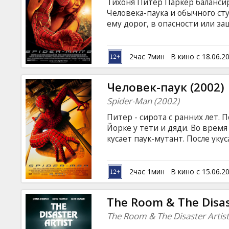
Тихоня Питер Паркер балансир
Человека-паука и обычного сту
ему дорог, в опасности или за
испытание. Он должен использ
одолеть жестокого безумца до
языке с субтитрами на латышск
2час 7мин
В кино с 18.06.2
Человек-паук (2002)
Spider-Man (2002)
Питер - сирота с ранних лет.
Йорке у тети и дяди. Во врем
кусает паук-мутант. После ук
способности, ловкость в движе
метать стальную паутину. Та
имени Человек-паук, который 
2час 1мин
В кино с 15.06.2
Но там, где есть супергерой, 
суперзлодей… Фильм на англи
The Room & The Disas
русском языках.
The Room & The Disaster Artist