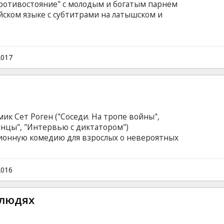
противостояние" с молодым и богатым парнем
йском языке с субтитрами на латышском и
2017
ик Сет Роген ("Соседи. На тропе войны",
бунцы", "Интервью с диктатором")
ионную комедию для взрослых о невероятных
ркета "Полный расколбас"! Съедобным
твет на главный вопрос: есть ли жизнь за
 происходит с продуктами после того, как
2016
м. Фильм на английском языке с субтитрами
.
 людях