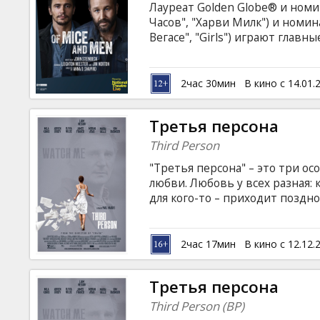
Лауреат Golden Globe® и ном
Часов", "Харви Милк") и номи
Вегасе", "Girls") играют глав
мышах и людях" ("Of Mice And M
прямом эфире. Это примечате
Нобелевского лауреата Джона 
2час 30мин
В кино с 14.01.
духа и трогательное свидетел
Третья персона
Third Person
"Третья персона" – это три о
любви. Любовь у всех разная: 
для кого-то – приходит поздно
не удается почувствовать, что
хочется ни на шаг не отпускат
Словом, любовь, словно радуга
2час 17мин
В кино с 12.12.
красками, а кому-то она прост
манящие предстанут перед зр
Третья персона
пар.
Third Person (BP)