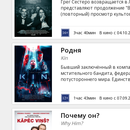
Грег Сестеро возвращается в Ла
представляют продолжение "В
(повторный) просмотр культов
вторым главным актёром филь
Грега, комедию "Горе-творец"
рассказывает о сьёмках леген
3час 40мин
В кино с 04.10.
сеансе: - "Комната" (2003, 91 
Родня
Kin
Бывший заключённый в компан
мстительного бандита, федера
потустороннего мира. Единст
становится оружие неизвестн
языке с субтитрами на латышск
1час 43мин
В кино с 07.09.
Почему он?
Why Him?