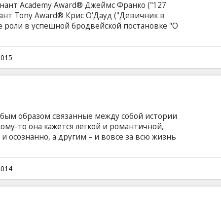
инант Academy Award® Джеймс Франко ("127
нант Tony Award® Крис О’Дауд ("Девичник в
ные роли в успешной бродвейской постановке "О
en"), отснятой на сцене National Theatre в
льное возобновление постановки пьесы
Стейнбека – яркий портрет американского
2015
ьство уз дружбы.
собым образом связанные между собой истории
кому-то она кажется легкой и романтичной,
 и осознанно, а другим – и вовсе за всю жизнь
 же такое настоящее чувство любви, когда
ь дорогого, родного и близкого человека.
 после дождя, может для вас сиять яркими
2014
о не видна. Три города такие разные и такие
ителем как декорации к историям любви этих