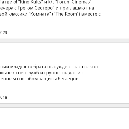
твию! "Kino Kults" и k/t "Forum Cinemas"
ечера с Грегом Сестеро" и приглашают на
ой классики "Комната" ("The Room") вместе с
ма! А также посмотрим экранизацию книги
, которая с Голливудским размахом
дарного фильма! До встречи на двойном
2023
минута) с вступлением Грега Сестеро.
ии младшего брата вынужден спасаться от
льных спецслужб и группы солдат из
венным способом защиты беглецов
ого происхождения. Фильм на английском
ом и русском языках.
2018