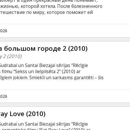
илберт в один прекрасный день понимает,
жизнью, которой хотела. После болезненного
утешествие по миру, которое поможет ей
знать себя. Фильм на английском языке с
к.
2026
 в большом городе 2 (2010)
y 2 (2010)
rabai un Santai Biezajai sērijas “Rēcīgie
filmu “Sekss un lielpilsēta 2” (2010) ar
giem jokiem. Smiekli un sarkasms garantēti – šis
s nešķiramās draudzenes - Kerija, Samanta,
lēmušas aizbēgt prom no ierastās Ņujorkas dzīves
ajām un gleznainākajām vietām pasaulē. Tieši tur
2026
ajās oāzēs, draudzenes ir gatavas izbaudīt jaunus
s.
ray Love (2010)
rabai un Santai Biezajai sērijas “Rēcīgie