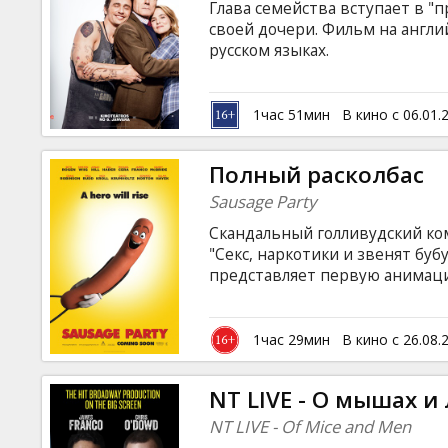
Глава семейства вступает в "
своей дочери. Фильм на англи
русском языках.
1час 51мин
В кино с 06.01.
Полный расколбас
Sausage Party
Скандальный голливудский ком
"Секс, наркотики и звенят бу
представляет первую анимац
приключениях еды из суперма
друзьям предстоит получить о
стенами супермаркета и что же
1час 29мин
В кино с 26.08.
они попадают на кухню к людя
на латышском и русском языках
NT LIVE - О мышах и
NT LIVE - Of Mice and Men