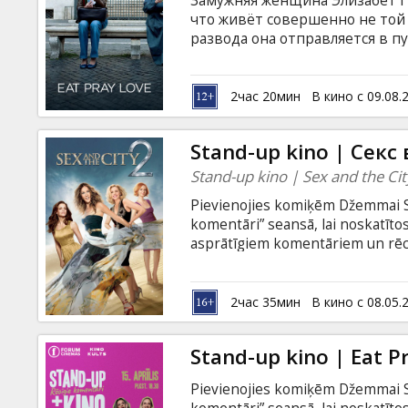
Замужняя женщина Элизабет Г
Кинозакуски
что живёт совершенно не той 
развода она отправляется в п
открыть новые горизонты и по
B2B
субтитрами на латышском язы
2час 20мин
В кино с 09.08.
Клуб
Stand-up kino | Секс
Stand-up kino | Sex and the Cit
Pievienojies komiķēm Džemmai Sud
komentāri” seansā, lai noskatītos 
asprātīgiem komentāriem un rēcī
būs vakars, ko atcerēsies! Četra
Sarlote un Miranda šoreiz ir no
un doties uz vienu no eksotiskāk
2час 35мин
В кино с 08.05.
- palmu ēnā, veldzējoties burvīg
un neaizmirstamus piedzīvojumu
Stand-up kino | Eat P
Pievienojies komiķēm Džemmai Sud