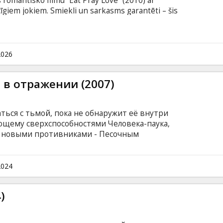
 romantisko filmu “Eat Pray Love” (2010) ar
giem jokiem. Smiekli un sarkasms garantēti – šis
2026
г в отражении (2007)
аться с тьмой, пока не обнаружит её внутри
ющему сверхспособностями Человека-паука,
 с новыми противниками - Песочным
 скрывающимся под маской Зелёного Гоблина
 Осборном. Но главным врагом Человека-паука
ек-паук. Фильм на английском языке с
2024
сском языках.
)