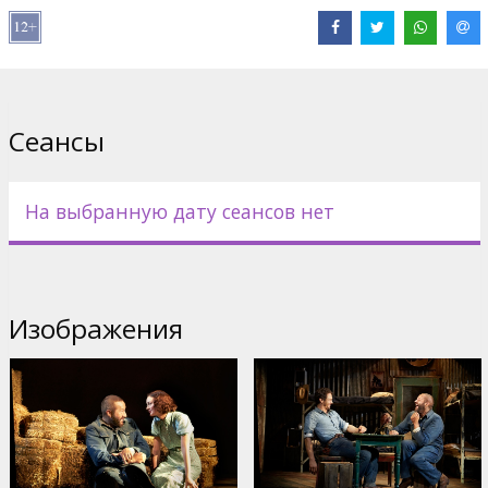
(Бродвейская постановка "Август"), в других ролях Лейтон
Мистер ("Я ухожу – не плачь", "Сплетница") и лауреат Tony
Award® Джим Нортон ("Моряки"). Постановка была
номинирована на две Tony Awards®, в том числе лучшему
актеру в главной роли для Криса О’Дауда.
Сеансы
Постановки транслируются на английском языке с
англоязычными субтитрами.
На выбранную дату сеансов нет
Дистрибьютор:
BY Experience
Pежиссер :
Anna D. Shapiro
В ролях:
James Franco
,
Chris O'Dowd
Сайты:
Официальный сайт
,
Facebook
Изображения