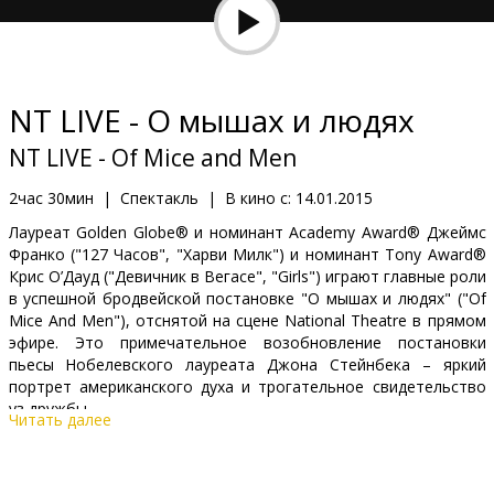
Кинозакуски
B2B
NT LIVE - О мышах и людях
Клуб
NT LIVE - Of Mice and Men
2час 30мин
|
Спектакль
|
В кино с:
14.01.2015
Лауреат Golden Globe® и номинант Academy Award® Джеймс
Франко ("127 Часов", "Харви Милк") и номинант Tony Award®
Крис О’Дауд ("Девичник в Вегасе", "Girls") играют главные роли
в успешной бродвейской постановке "О мышах и людях" ("Of
Mice And Men"), отснятой на сцене National Theatre в прямом
эфире. Это примечательное возобновление постановки
пьесы Нобелевского лауреата Джона Стейнбека – яркий
портрет американского духа и трогательное свидетельство
уз дружбы.
Читать далее
Режиссер "О мышах и людях" - лауреат Tony Award®, Drama
Desk и награды Outer Critics Circles Анна Д. Шапиро