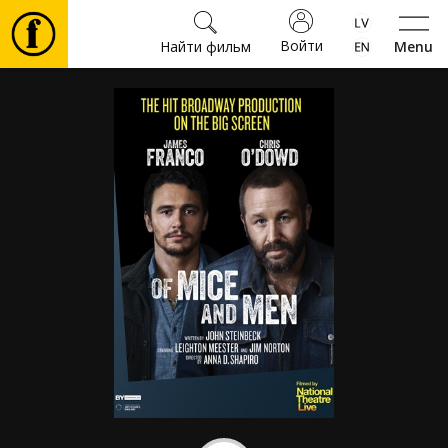
Войти
Найти фильм
Menu
Фильмы
Билеты
Культура
Мероприятия
Новости
Подарки