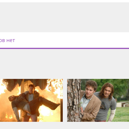
oldberg
с субтитрами на латышском и
ов нет