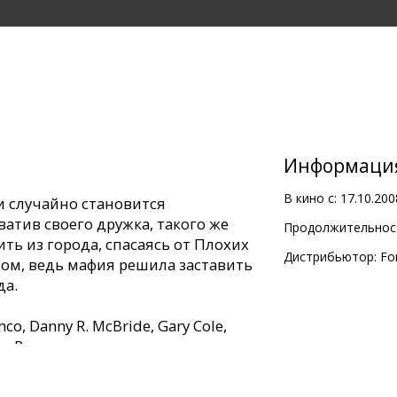
Информаци
В кино с:
17.10.200
и случайно становится
ватив своего дружка, такого же
Продолжительност
лить из города, спасаясь от Плохих
Дистрибьютор:
Fo
ном, ведь мафия решила заставить
да.
nco, Danny R. McBride, Gary Cole,
es Remar