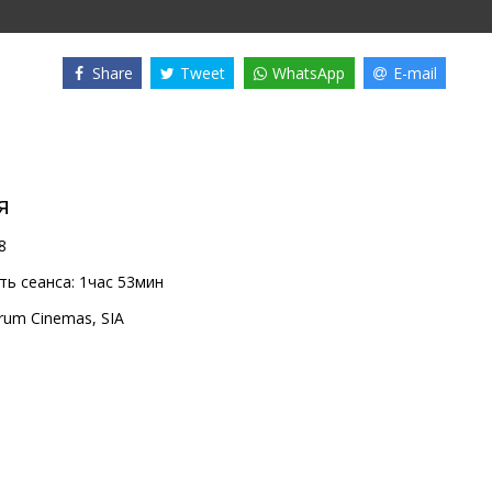
Share
Tweet
WhatsApp
E-mail
я
8
ь сеанса:
1час 53мин
rum Cinemas, SIA