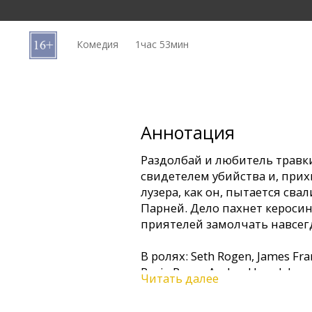
Кинозакуски
Комедия
1час 53мин
B2B
Клуб
Аннотация
Раздолбай и любитель травк
свидетелем убийства и, прих
лузера, как он, пытается сва
Парней. Дело пахнет кероси
приятелей замолчать навсег
В ролях: Seth Rogen, James Fra
Rosie Perez, Amber Heard, Jam
Читать далее
Режиссер: David Gordon Green