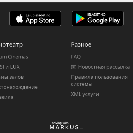
нотеатр
Разное
um Cinemas
FAQ
SI и LUX
✉️ Новостная рассылка
аны залов
Правила пользования
системы
стонахождение
XML услуги
авила