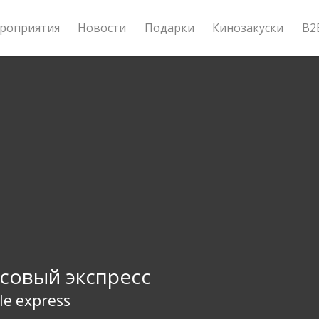
роприятия
Новости
Подарки
Кинозакуски
B2
совый экспресс
le express