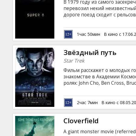
В 1979 году из самого засекре
перевозил некий неизвестный 
дороге поезд сходит с рельсо
нечто такое, чего простому ч
катастрофы удается заснять это
Kyle Chandler, Elle Fanning, Jo
1час 50мин
В кино с 17.06.
Eldard, Riley Griffiths, Ryan Lee
сценария: J.J. Abrams Продюсеры:
Звёздный путь
Star Trek
Фильм расскажет о молодых го
знакомстве в Академии Космоф
ролях: John Cho, Ben Cross, Bru
Quinto, Winona Ryder, Zoë Saldan
Nimoy Pежиссер: J.J. Abrams Ф
латышском и русском языках.
2час 7мин
В кино с 08.05.2
Cloverfield
A giant monster movie (referred 