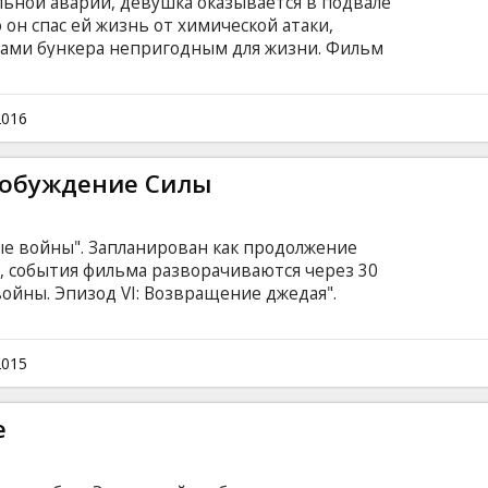
ьной аварии, девушка оказывается в подвале
 он спас ей жизнь от химической атаки,
елами бункера непригодным для жизни. Фильм
ами на латышском и русском языках.
2016
робуждение Силы
ые войны". Запланирован как продолжение
, события фильма разворачиваются через 30
войны. Эпизод VI: Возвращение джедая".
субтитрами на латышском и русском языках.
2015
е