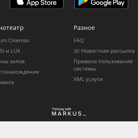
нотеатр
Разное
um Cinemas
FAQ
SI и LUX
✉️ Новостная рассылка
аны залов
Правила пользования
системы
стонахождение
XML услуги
авила