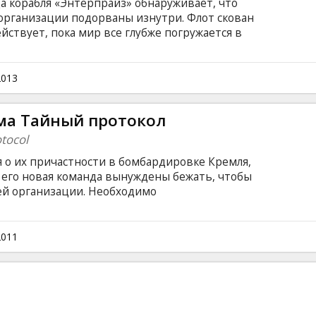
а корабля «Энтерпрайз» обнаруживает, что
организации подорваны изнутри. Флот скован
ствует, пока мир все глубже погружается в
а себя руководство операцией по поимке
т хаос и способного уничтожить все
ре не на жизнь, а на смерть, любовь и дружба
2013
и единственного, что осталось у Кирка — его
 языке с субтитрами на латышском и русском
ма Тайный протокол
otocol
 о их причастности в бомбардировке Кремля,
и его новая команда вынуждены бежать, чтобы
ей организации. Необходимо
имо напрячь каждый мускул, нужно лучше
верять. Потому, что до сих пор не
иков. В ролях: Tom Cruise, Jeremy Renner,
2011
olloway, Léa Seydoux, Michael Nyqvist, Vladimir
ahlavi, Samuli Edelmann u.c. Режиссер: Brad Bird