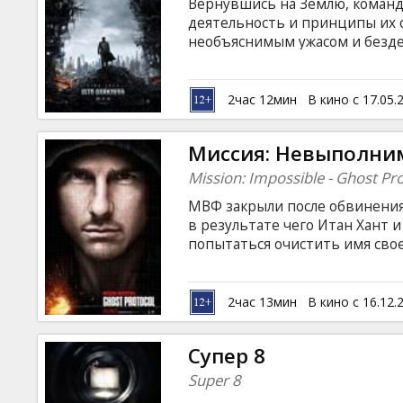
Вернувшись на Землю, команд
деятельность и принципы их 
необъяснимым ужасом и бездей
бездну. Капитан Кирк берет н
злодея, ответственного за это
человечество. В запутанной иг
2час 12мин
В кино с 17.05.
будут принесены в жертву рад
команды. Фильм на английском
Миссия: Невыполни
языках.
Mission: Impossible - Ghost Pr
МВФ закрыли после обвинения
в результате чего Итан Хант 
попытаться очистить имя сво
сконцентрироваться, необход
вооружиться, и - никому не до
разоблачены имена всех изменн
2час 13мин
В кино с 16.12.
Paula Patton, Simon Pegg, Josh H
Mashkov, Anil Kapoor, Darren Sh
Супер 8
Сценарий: Tom Cruise, J.J.
Super 8