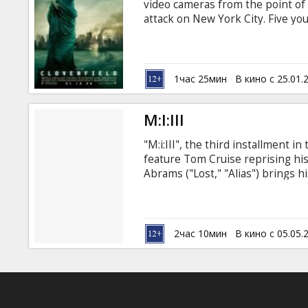
video cameras from the point of
attack on New York City. Five y
party the night that a monster t
Told from the point of view of th
attempt to survive the most surre
Stahl-David, Odet Jasmin, Mike V
1час 25мин
В кино с 25.01.
Producers: J.J.
M:I:III
"M:i:III", the third installment i
feature Tom Cruise reprising his 
Abrams ("Lost," "Alias") brings h
dollar franchise. Starring: Tom 
Laurence Fishburne, Billy Crud
Keri Russell, Maggie Q Directed b
russian subtitles.
2час 10мин
В кино с 05.05.