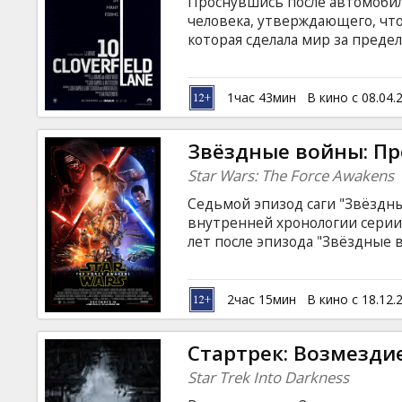
Проснувшись после автомобил
человека, утверждающего, что
которая сделала мир за пред
на английском языке с субтитр
1час 43мин
В кино с 08.04.
Звёздные войны: П
Star Wars: The Force Awakens
Седьмой эпизод саги "Звёздн
внутренней хронологии серии
лет после эпизода "Звёздные 
Фильм на английском языке с 
Сеансы в формате 2D и 3D.
2час 15мин
В кино с 18.12.
Стартрек: Возмезди
Star Trek Into Darkness