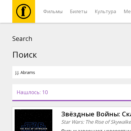
Фильмы
Билеты
Культура
Ме
Фильмы
Search
Билеты
Поиск
Культура
Мероприятия
Нашлось: 10
Новости
Звёздные Войны: Ск
Подарки
Star Wars: The Rise of Skywalke