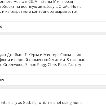
ченного места в США - «Зоны 51» - поезд
объект на военную авиабазу в Огайо. Но по
в, и из секретного контейнера вырывается
еловеку видеть не нужно было бы. Очевидцам
 на ручную камеру марки Super 8... В ролях:
el Courtney, Gabriel Basso, Noah Emmerich, Ron
2011
, Zach Mills. Режиссер: J.J. Abrams Автор
 Steven Spielberg, J.J.
дах Джеймса Т. Кёрка и Мистера Спока — их
лота и первой совместной миссии. В главных
ce Greenwood, Simon Pegg, Chris Pine, Zachary
a, Karl Urban, Anton Yelchin, Eric Bana, Leonard
ильм на английском языке с субтитрами на
009
internally as Godzilla) which is shot using home