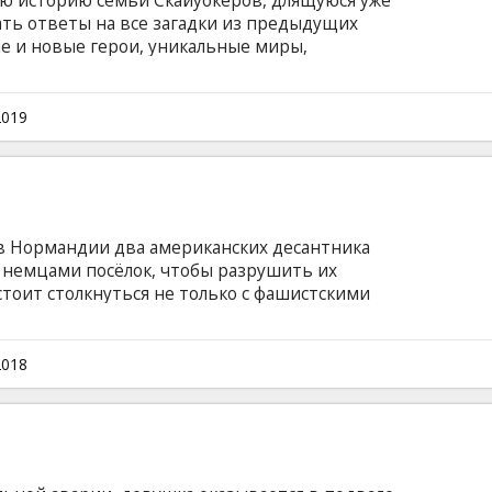
ю историю семьи Скайуокеров, длящуюся уже
дать ответы на все загадки из предыдущих
е и новые герои, уникальные миры,
а край Галактики и грандиозный финал
а английском языке с субтитрами на
Фильм в формате 2D и 3D.
2019
в Нормандии два американских десантника
немцами посёлок, чтобы разрушить их
тоит столкнуться не только с фашистскими
ьными последствиями нацистских
ийском языке с субтитрами на латышском и
2018