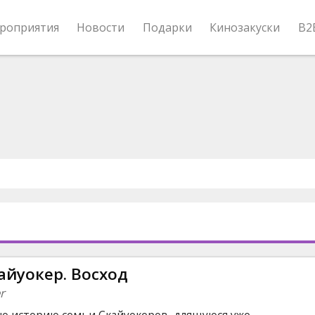
роприятия
Новости
Подарки
Кинозакуски
B2
айуокер. Восход
r