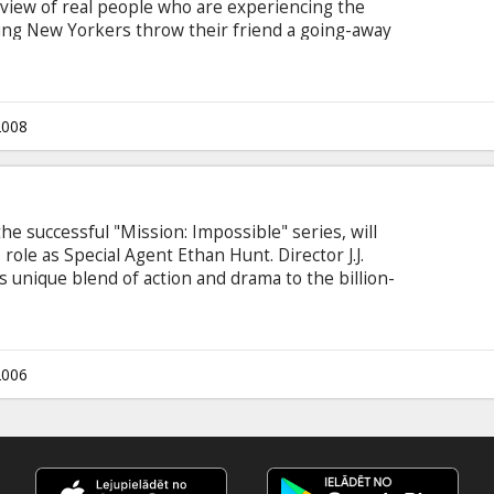
 view of real people who are experiencing the
oung New Yorkers throw their friend a going-away
he size of a skyscraper descends upon the city.
eir video camera, the film is a document of their
al, horrifying event of their lives. Cast: Michael
ogel, Lizzy Kaplan Directed by Matt Reeves
2008
n the successful "Mission: Impossible" series, will
role as Special Agent Ethan Hunt. Director J.J.
is unique blend of action and drama to the billion-
Cruise, Philip Seymour Hoffman, Ving Rhames,
up, Michelle Monaghan, Jonathan Rhys-Meyers,
y J.J. Abrams English language with latvian and
2006