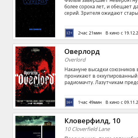
Фильм завершает невероятну
Кинозакуски
более сорока лет, и обещает 
серий. Зрителя ожидают стары
увлекательные путешествия н
B2B
фантастической саги. Фильм н
латышском и русском языках. 
2час 21мин
В кино с 19.12.
Клуб
Оверлорд
Overlord
Накануне высадки союзников 
проникают в оккупированный 
радиомачту. Лазутчикам предс
военными, но и с паранормал
экспериментов. Фильм на англ
русском языках.
1час 49мин
В кино с 09.11.
Кловерфилд, 10
10 Cloverfield Lane