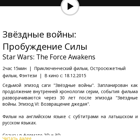
Кинозакуски
B2B
Звёздные войны:
Клуб
Пробуждение Силы
Star Wars: The Force Awakens
2час 15мин
|
Приключенческий фильм, Остросюжетный
фильм, Фэнтези
|
В кино с:
18.12.2015
Седьмой эпизод саги "Звёздные войны". Запланирован как
продолжение внутренней хронологии серии, события фильма
разворачиваются через 30 лет после эпизода "Звёздные
войны. Эпизод VI: Возвращение джедая".
Фильм на английском языке с субтитрами на латышском и
русском языках.
Сеансы в формате 2D и 3D.
Читать далее