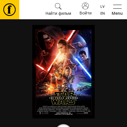
Войти
Найти фильм
Menu
Фильмы
Билеты
Культура
Мероприятия
Новости
Подарки