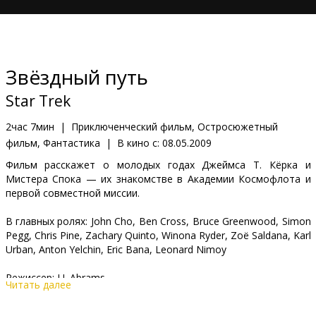
Кинозакуски
B2B
Звёздный путь
Клуб
Star Trek
2час 7мин
|
Приключенческий фильм, Остросюжетный
фильм, Фантастика
|
В кино с:
08.05.2009
Фильм расскажет о молодых годах Джеймса Т. Кёрка и
Мистера Спока — их знакомстве в Академии Космофлота и
первой совместной миссии.
В главных ролях: John Cho, Ben Cross, Bruce Greenwood, Simon
Pegg, Chris Pine, Zachary Quinto, Winona Ryder, Zoë Saldana, Karl
Urban, Anton Yelchin, Eric Bana, Leonard Nimoy
Pежиссер: J.J. Abrams
Читать далее
Фильм на английском языке с субтитрами на латышском и