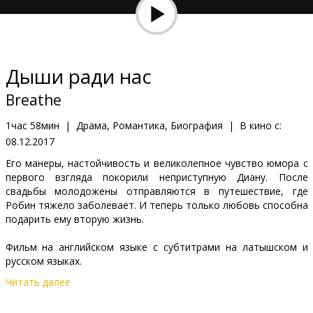
Кинозакуски
B2B
Дыши ради нас
Клуб
Breathe
1час 58мин
|
Драма, Романтика, Биография
|
В кино с:
08.12.2017
Его манеры, настойчивость и великолепное чувство юмора с
первого взгляда покорили неприступную Диану. После
свадьбы молодожены отправляются в путешествие, где
Робин тяжело заболевает. И теперь только любовь способна
подарить ему вторую жизнь.
Фильм на английском языке с субтитрами на латышском и
русском языках.
Читать далее
Дистрибьютор:
Latvian Theatrical Distribution