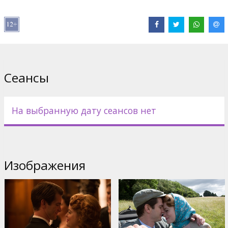
Pежиссер :
Andy Serkis
В ролях:
Andrew Garfield
,
Claire Foy
,
Tom Hollander
,
Hugh
Bonneville
Сайты:
IMDB
,
Официальный сайт
,
Facebook
Сеансы
На выбранную дату сеансов нет
Изображения