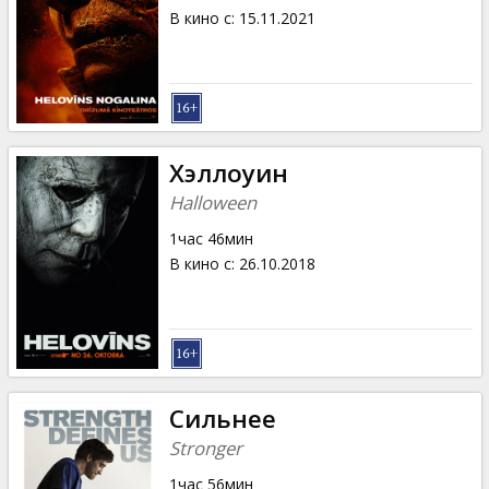
В кино с
:
15.11.2021
Хэллоуин
Halloween
1час 46мин
В кино с
:
26.10.2018
Сильнее
Stronger
1час 56мин