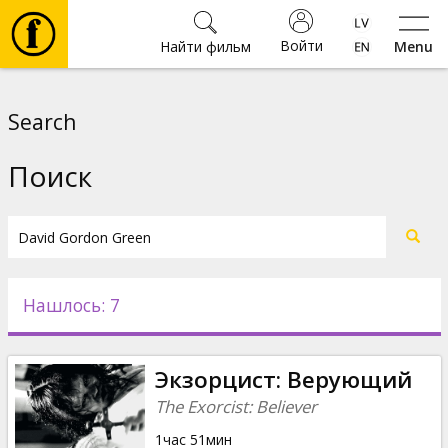
Войти
Найти фильм
Menu
Фильмы
Search
Билеты
Поиск
Культура
Мероприятия
Нашлось: 7
Новости
Экзорцист: Bерующий
Подарки
The Exorcist: Believer
1час 51мин