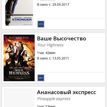
В кино с
:
29.09.2017
Ваше Высочество
Your Highness
1час 42мин
В кино с
:
13.05.2011
Ананасовый экспресс
Pineapple express
1час 53мин