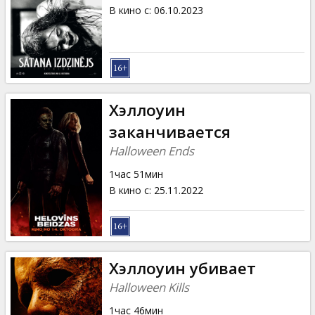
Кинозакуски
В кино с
:
06.10.2023
B2B
Клуб
Хэллоуин
заканчивается
Halloween Ends
1час 51мин
В кино с
:
25.11.2022
Хэллоуин убивает
Halloween Kills
1час 46мин