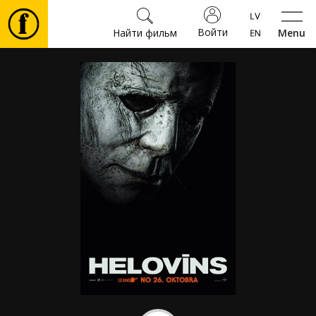
Войти
Найти фильм
Menu
Фильмы
Билеты
Культура
Мероприятия
Новости
Подарки