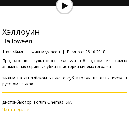
Кинозакуски
B2B
Хэллоуин
Клуб
Halloween
1час 46мин
|
Фильм ужасов
|
В кино с:
26.10.2018
Продолжение культового фильма об одном из самых
знаменитых серийных убийц в истории кинематографа.
Фильм на английском языке с субтитрами на латышском и
русском языках.
Дистрибьютор:
Forum Cinemas, SIA
Pежиссер :
David Gordon Green
Читать далее
В ролях:
Jamie Lee Curtis
,
Judy Greer
,
Miles Robbins
,
Will Patton
Сайты:
IMDB
,
Facebook
,
Официальный сайт