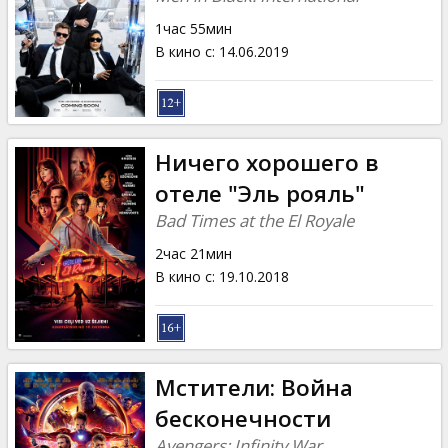
1час 55мин
В кино с
:
14.06.2019
Ничего хорошего в
отеле "Эль рояль"
Bad Times at the El Royale
2час 21мин
В кино с
:
19.10.2018
Мстители: Война
бесконечности
Avengers: Infinity War