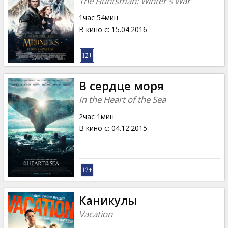
The Huntsman: Winter's War
1час 54мин
В кино с
:
15.04.2016
В сердце моря
In the Heart of the Sea
2час 1мин
В кино с
:
04.12.2015
Каникулы
Vacation