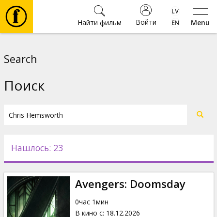
Войти
Найти фильм
Menu
Фильмы
Search
Билеты
Поиск
Культура
Мероприятия
Нашлось: 23
Новости
Avengers: Doomsday
Подарки
0час 1мин
В кино с
:
18.12.2026