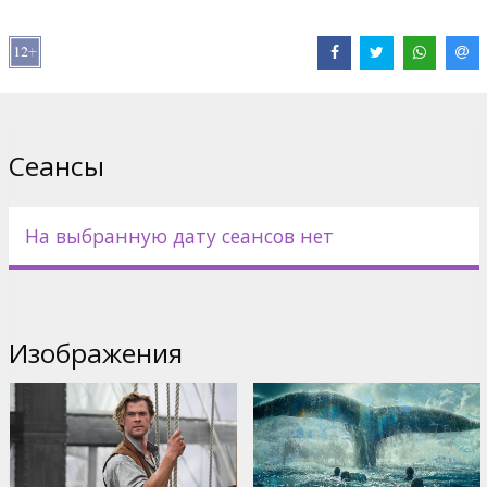
идеей расквитаться с огромным китом...
Новый фильм голливудского мастера биографических драм,
режиссера Рона Ховарда ("Оскар" за "Игры разума")
поставлен по мотивам романа 2000-го года американского
писателя Натаниэля Филбрика. Те же события легли в основу
всемирноизвестного произведения Германа Мелвила "Моби
Сеансы
Дик, или Белый кит", причисляемого к знаковым в
американской романтической литературе.
В главных ролях: Крис Хемсворт ("Мстители", "Гонка", "Тор"),
На выбранную дату сеансов нет
Бенджамин Уокер ("Президент Линкольн: Охотник на
вампиров"), Киллиан Мерфи ("Трон: Наследие", "Темный
рыцарь: Возрождение легенды") и Бен Уишоу ("007
Координаты Скайфолл").
Изображения
Фильм на английском языке с субтитрами на латышском и
русском языках.
Дистрибьютор:
Acme Film SIA
Pежиссер :
Ron Howard