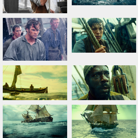
В ролях:
Chris Hemsworth
,
Benjamin Walker
,
Cillian Murphy
,
Ben
Whishaw
,
Tom Holland
,
Brendan Gleeson
,
Jordi Mollà
Сайты:
IMDB
,
Официальный сайт
,
Facebook