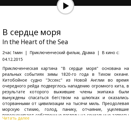
Кинозакуски
B2B
В сердце моря
Клуб
In the Heart of the Sea
2час 1мин
|
Приключенческий фильм, Драма
|
В кино с:
04.12.2015
Приключенческая картина "В сердце моря" основана на
реальных событиях зимы 1820-го года в Тихом океане.
Китобойное судно "Эссекс" из Новой Англии во время
очередного рейда подверглось нападению огромного кита, в
результате которого выжившие члены экипажа были
вынуждены спасаться бегством на шлюпках и оказались
оторванными от цивилизации на тысячи миль. Преодолевая
морскую стихию, голод, панику, отчаяние, уцелевшие
переоценивают собственные взгляды на социальные запреты
Читать далее
и общественную мораль. Капитан отчаянно ищет выход из
ситуации, в то время как его старпом одержим навязчивой