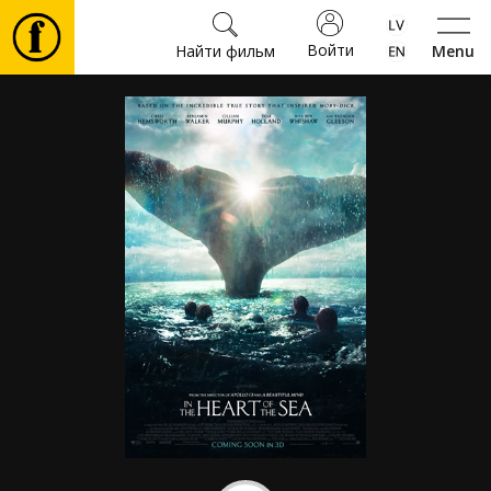
Войти
Найти фильм
Menu
Фильмы
Билеты
Культура
Мероприятия
Новости
Подарки