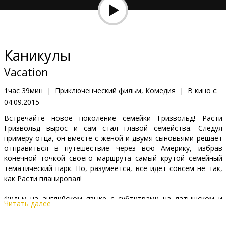
Кинозакуски
B2B
Каникулы
Клуб
Vacation
1час 39мин
|
Приключенческий фильм, Комедия
|
В кино с:
04.09.2015
Встречайте новое поколение семейки Гризвольд! Расти
Гризвольд вырос и сам стал главой семейства. Следуя
примеру отца, он вместе с женой и двумя сыновьями решает
отправиться в путешествие через всю Америку, избрав
конечной точкой своего маршрута самый крутой семейный
тематический парк. Но, разумеется, все идет совсем не так,
как Расти планировал!
Фильм на английском языке с субтитрами на латышском и
Читать далее
русском языках.