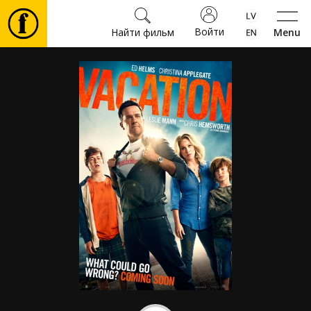
Войти
Найти фильм
Menu
Фильмы
Билеты
Культура
Мероприятия
Новости
Подарки