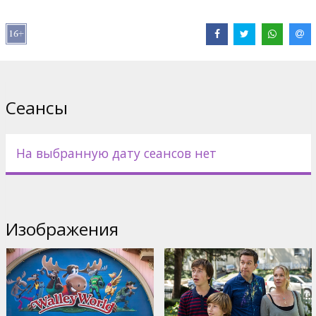
Дистрибьютор:
Acme Film SIA
Pежиссер :
John Francis Daley
,
Jonathan Goldstein
В ролях:
Ed Helms
,
Christina Applegate
,
Leslie Mann
,
Chevy
Chase
,
Chris Hemsworth
Сайты:
IMDB
,
Facebook
,
Официальный сайт
Сеансы
На выбранную дату сеансов нет
Изображения