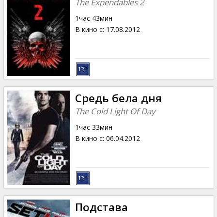
The Expendables 2
1час 43мин
В кино с
:
17.08.2012
Средь бела дня
The Cold Light Of Day
1час 33мин
В кино с
:
06.04.2012
Подстава