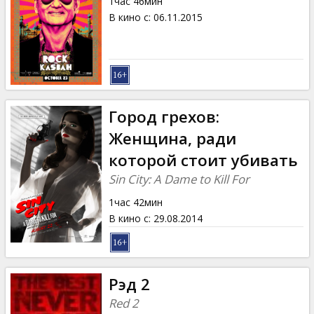
1час 46мин
В кино с
:
06.11.2015
Город грехов:
Женщина, ради
которой стоит убивать
Sin City: A Dame to Kill For
1час 42мин
В кино с
:
29.08.2014
Рэд 2
Red 2