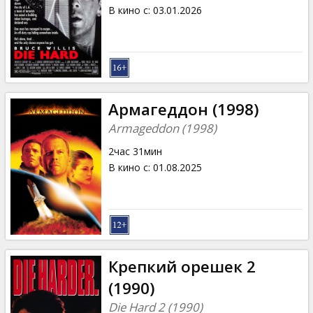
Кинозакуски
В кино с
:
03.01.2026
B2B
Клуб
Армагеддон (1998)
Armageddon (1998)
2час 31мин
В кино с
:
01.08.2025
Крепкий орешек 2
(1990)
Die Hard 2 (1990)