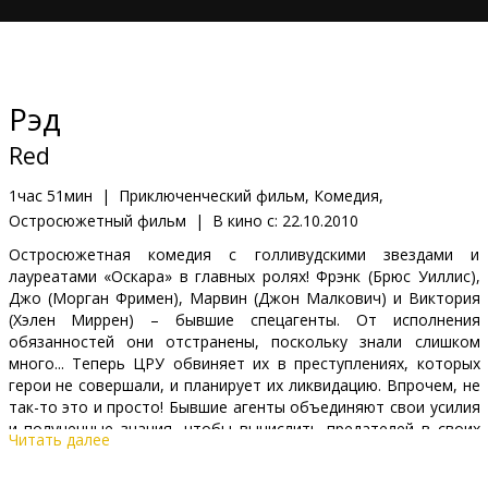
Кинозакуски
B2B
Рэд
Клуб
Red
1час 51мин
|
Приключенческий фильм, Комедия,
Остросюжетный фильм
|
В кино с:
22.10.2010
Остросюжетная комедия с голливудскими звездами и
лауреатами «Оскара» в главных ролях! Фрэнк (Брюс Уиллис),
Джо (Морган Фримен), Марвин (Джон Малкович) и Виктория
(Хэлен Миррен) – бывшие спецагенты. От исполнения
обязанностей они отстранены, поскольку знали слишком
много... Теперь ЦРУ обвиняет их в преступлениях, которых
герои не совершали, и планирует их ликвидацию. Впрочем, не
так-то это и просто! Бывшие агенты объединяют свои усилия
и полученные знания, чтобы вычислить предателей в своих
Читать далее
рядах, ворваться в главный штаб ЦРУ и предотвратить самый
грандиозный заговор в истории США.