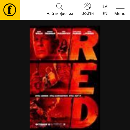
Войти
Найти фильм
Menu
Фильмы
Билеты
Культура
Мероприятия
Новости
Подарки