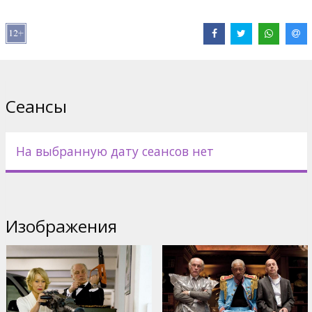
В ролях: Bruce Willis, Morgan Freeman, John Malkovich, Mary-
Louise Parker, Helen Mirren
Pежиссёр: Robert Schwentke
Cценарий: Warren Ellis
Сеансы
Продюсер: Lorenzo di Bonaventura
Фильм на английском языке с субтитрами на латышском и
На выбранную дату сеансов нет
русском языках.
Дистрибьютор:
Acme Film SIA
Изображения