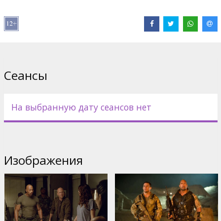
Дистрибьютор:
Forum Cinemas, SIA
Pежиссер :
Jon M. Chu
В ролях:
Bruce Willis
,
Channing Tatum
,
Dwayne Johnson
Сайты:
Официальный сайт
,
Facebook
Сеансы
На выбранную дату сеансов нет
Изображения