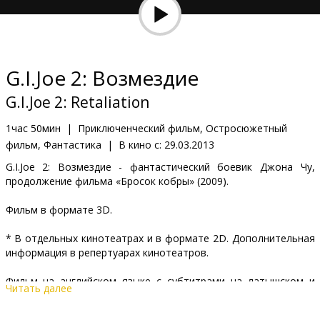
Кинозакуски
B2B
G.I.Joe 2: Возмездие
Клуб
G.I.Joe 2: Retaliation
1час 50мин
|
Приключенческий фильм, Остросюжетный
фильм, Фантастика
|
В кино с:
29.03.2013
G.I.Joe 2: Возмездие - фантастический боевик Джона Чу,
продолжение фильма «Бросок кобры» (2009).
Фильм в формате 3D.
* В отдельных кинотеатрах и в формате 2D. Дополнительная
информация в репертуарах кинотеатров.
Фильм на английском языке с субтитрами на латышском и
Читать далее
русском языках.