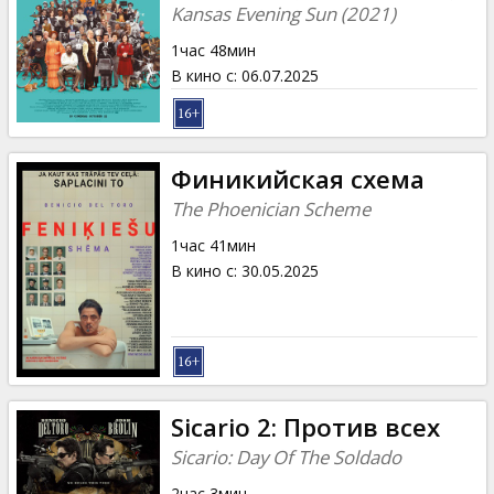
Кинозакуски
Kansas Evening Sun (2021)
1час 48мин
B2B
В кино с
:
06.07.2025
Клуб
Финикийская схема
The Phoenician Scheme
1час 41мин
В кино с
:
30.05.2025
Sicario 2: Против всех
Sicario: Day Of The Soldado
2час 3мин