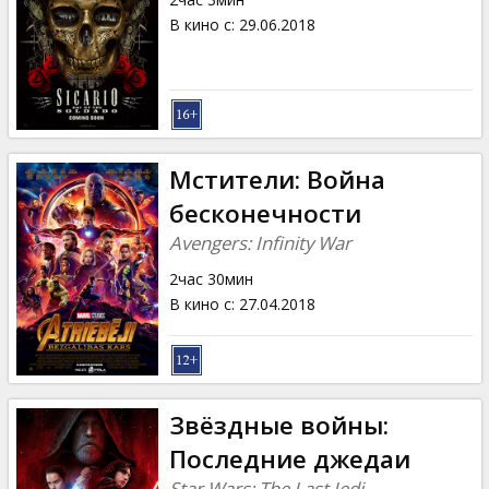
В кино с
:
29.06.2018
Мстители: Война
бесконечности
Avengers: Infinity War
2час 30мин
В кино с
:
27.04.2018
Звёздные войны:
Последние джедаи
Star Wars: The Last Jedi