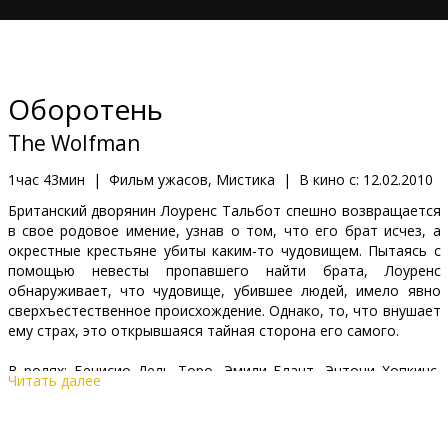
Кинозакуски
B2B
Oборотень
Клуб
The Wolfman
1час 43мин
|
Фильм ужасов, Мистика
|
В кино с:
12.02.2010
Британский дворянин Лоуренс Тальбот спешно возвращается
в свое родовое имение, узнав о том, что его брат исчез, а
окрестные крестьяне убиты каким-то чудовищем. Пытаясь с
помощью невесты пропавшего найти брата, Лоуренс
обнаруживает, что чудовище, убившее людей, имело явно
сверхъестественное происхождение. Однако, то, что внушает
ему страх, это открывшаяся тайная сторона его самого.
В ролях: Бенисио Дель Торо, Эмили Блант, Энтони Хопкинс,
Читать далее
Хьюго Уивинг, Джералдин Чаплин, Арт Малик, Киран Шах,
Майкл Кронин, Ольга Федори, Энди Гэзергуд, Сэм Хэзелдайн,
Стюарт Сент-Пол, Дэвид Стерн