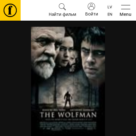
Войти
Найти фильм
Menu
Фильмы
Билеты
Культура
Мероприятия
Новости
Подарки