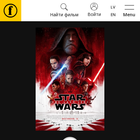
Войти
Найти фильм
Menu
Фильмы
Билеты
Культура
Мероприятия
Новости
Подарки