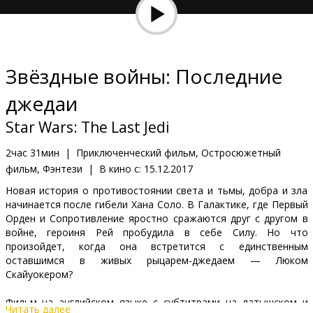
Кинозакуски
B2B
Звёздные войны: Последние
Клуб
джедаи
Star Wars: The Last Jedi
2час 31мин
|
Приключенческий фильм, Остросюжетный
фильм, Фэнтези
|
В кино с:
15.12.2017
Новая история о противостоянии света и тьмы, добра и зла
начинается после гибели Хана Соло. В Галактике, где Первый
Орден и Сопротивление яростно сражаются друг с другом в
войне, героиня Рей пробудила в себе Силу. Но что
произойдет, когда она встретится с единственным
оставшимся в живых рыцарем-джедаем — Люком
Скайуокером?
Фильм на английском языке с субтитрами на латышском и
Читать далее