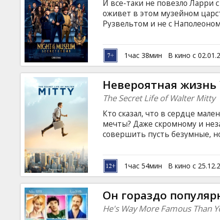
И все-таки не повезло Ларри с
оживет в этом музейном царств
Рузвельтом и не с Наполеоном
в которую открыл фараон Ахкм
Фильм на английском языке с 
1час 38мин
В кино с 02.01.
Невероятная жизнь
The Secret Life of Walter Mitty
Кто сказал, что в сердце мале
мечты? Даже скромному и нез
совершить пусть безумные, но
мужество. Почему всех спаса
на английском языке с субтитр
1час 54мин
В кино с 25.12.
Он гораздо популяр
He's Way More Famous Than Y