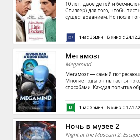
10 лет, двое детей и бесчисл
Стиллер) для того, чтобы тест
существованием. Но после того
халтуру в фармацевтической 
геометрической прогрессии. К
бывшего возлюбленного Кевина
1час 36мин
В кино с 24.12.
близнецов, Грегу придется до
настоящий хозяин в доме.
Мегамозг
Megamind
Мегамозг — самый потрясающи
Многие годы он пытается по
способами. Каждая попытка об
непобедимого героя по имени
замысел Мегамозга срабатывае
Актеры: Will Ferrell, Brad Pitt,
1час 35мин
В кино с 17.12.
Доступен и в формате 3D - ду
Ночь в музее 2
Night at the Museum 2: Escape