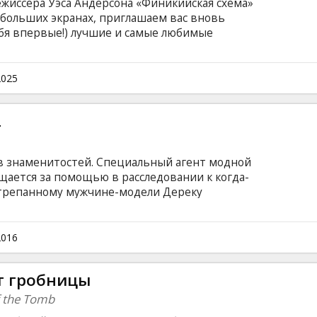
жиссёра Уэса Андерсона «Финикийская схема»
 больших экранах, приглашаем вас вновь
ебя впервые!) лучшие и самые любимые
ых классических показах от "Kino Kults"!
ной семье Тененбаумов, все члены которой
остями. Например, Чес уже в десять лет
2025
инансовой сфере, Ричи является одаренным
есять лет известным писателем-драматургом.
2
тв знаменитостей. Специальный агент модной
щается за помощью в расследовании к когда-
потрепанному мужчине-модели Дереку
пании своего заклятого друга Ханселя
модной почве и триумфально вернуться на
тения всеобщей популярности достаточно
2016
йском языке с субтитрами на латышском и
ет гробницы
f the Tomb