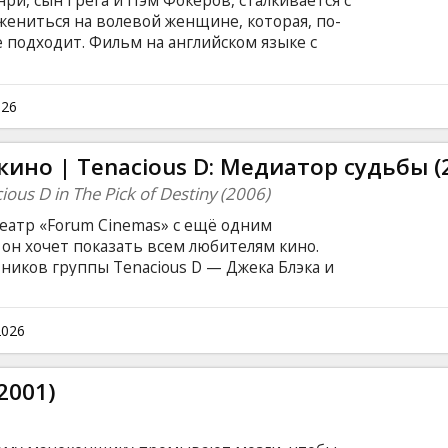
ри, сын Грега и Пэм Фокеров, сталкивается с
 жениться на волевой женщине, которая, по-
 подходит. Фильм на английском языке с
сском языках.
026
ино | Tenacious D: Медиатор судьбы (
us D in The Pick of Destiny (2006)
еатр «Forum Cinemas» с ещё одним
он хочет показать всем любителям кино.
ников группы Tenacious D — Джека Блэка и
 неповторимое кино, в котором переплетаются
зудержный юмор и безграничное воображение.
2026
2001)