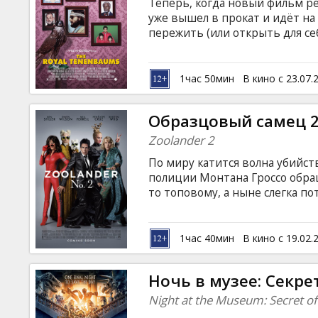
Теперь, когда новый фильм ре
уже вышел в прокат и идёт на
пережить (или открыть для с
работы режиссёра на специальн
Фильм рассказывает о необыч
обладают уникальными способн
1час 50мин
В кино с 23.07.
добился больших успехов в ф
теннисистом, Марго стала в д
Образцовый самец 
Zoolander 2
По миру катится волна убийс
полиции Монтана Гроссо обра
то топовому, а ныне слегка 
Зуландеру. Сможет ли он в ком
остановить преступления на 
подиум в мире, где для обре
1час 40мин
В кино с 19.02.
одного селфи? Фильм на англи
русском языках.
Ночь в музее: Секр
Night at the Museum: Secret o