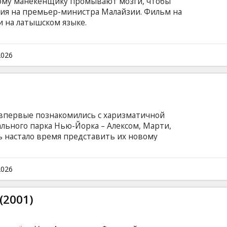
ному манекенщику промывают мозги, чтобы
ния на премьер-министра Малайзии. Фильм на
и на латышском языке.
2026
 впервые познакомились с харизматичной
льного парка Нью-Йорка – Алексом, Марти,
ь настало время представить их новому
ШОМ экране: Четверо изнеженных животных
ью-Йорке – лев Алекс, зебра Марти, жираф
я – решаются на побег. Оказавшись после
2026
ском острове Мадагаскар, путешественники с
дскими привычками им придется
(2001)
й, любимых клеток, вкусной кормежки.