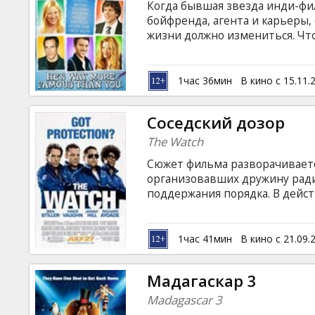
Когда бывшая звезда инди-ф
бойфренда, агента и карьеры, 
жизни должно измениться. Чт
чем раньше! Вооруженная укр
Хэлли зовет на помощь своего 
съемки собственного фильма с
1час 36мин
В кино с 15.11.
английском языке с субтитрам
Соседский дозор
The Watch
Сюжет фильма разворачиваетс
организовавших дружину ради
поддержания порядка. В дейс
поводом хотя бы изредка сбег
сугубо мужской компании. Без
когда соседский дозор случайн
1час 41мин
В кино с 21.09.
Фильм на английском языке с 
Мадагаскар 3
Madagascar 3