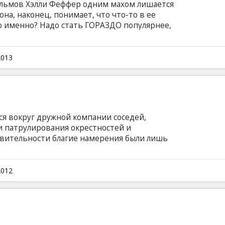
ильмов Хэлли Феффер одним махом лишается
она, наконец, понимает, что что-то в ее
о именно? Надо стать ГОРАЗДО популярнее,
аденным сценарием и парой бутылок сангрии,
брата Райана и его друга и принимается за
 самой собой в главной роли. Фильм на
2013
и на латышском и русском языках.
я вокруг дружной компании соседей,
 патрулирования окрестностей и
твительности благие намерения были лишь
ать от семьи, дабы покутить вечерком в
облачная жизнь заканчивается в тот момент,
о узнаёт о заговоре с целью уничтожить мир.
2012
субтитрами на латышском и русском языках.