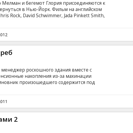
ф Мелман и бегемот Глория присоединяются к
вернуться в Нью-Йорк. Фильм на английском
Chris Rock, David Schwimmer, Jada Pinkett Smith,
Eric Darnell Фильм дублирован на русский
!
2012
креб
менеджер роскошного здания вместе с
нсионные накопления из-за махинации
 виновник произошедшего содержится под
этаже, и решает вместе с друзьями, что
т им убытки. Starring: Ben Stiller, Eddie
Leoni, Gabourey Sidibe, Casey Affleck, Stephen
2011
 Peña and Alan Alda Pежиссер: Brett Ratner
субтитрами на латышском и русском языках.
ами 2