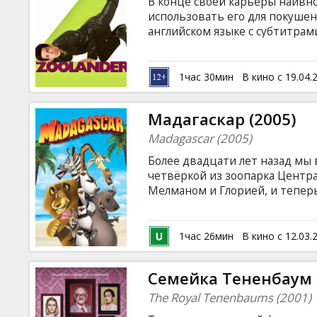
В конце своей карьеры наив
использовать его для покуше
английском языке с субтитрам
1час 30мин
В кино с 19.04.
Мадагаскар (2005)
Madagascar (2005)
Более двадцати лет назад мы
четвёркой из зоопарка Центра
Мелманом и Глорией, и тепер
поколению зрителей на БОЛЬ
из Центрального зоопарка в Н
Мелман и гиппопотамиха Глори
1час 26мин
В кино с 12.03.
кораблекрушения на экзотиче
ужасом понимают, что с горо
Семейка Тененбаум 
распрощаться. Здесь нет люде
The Royal Tenenbaums (2001)