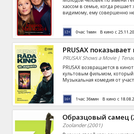
Молодой человек по имени Ген
Кинозакуски
хаосом в семье, когда решает
видимому, ему совершенно не
субтитрами на латышском и ру
B2B
0час 1мин
В кино с 25.11.2
Клуб
PRUSAX показывает к
PRUSAX Shows a Movie | Tenacio
PRUSAX возвращается в кинот
культовым фильмом, который 
Музыкальная комедия от участ
Кайла Гэсса — это безумное и
жизнь, музыка, фантазия, бе
1час 36мин
В кино с 18.08.
Образцовый самец (
Zoolander (2001)