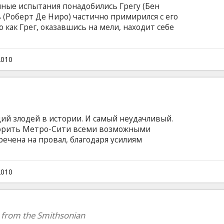
енные испытания понадобились Грегу (Бен
ь (Роберт Де Ниро) частично примирился с его
 как Грег, оказавшись на мели, находит себе
компании, подозрения Джека увеличиваются в
огда все семейство Грега и Пэм, включая ее
 (Оуэн Уилсон), соберутся на день рождения
2010
казать скептично настроенному Джеку, что он
й злодей в истории. И самый неудачливый.
корить Метро-Сити всеми возможными
речена на провал, благодаря усилиям
 Мачомэн. Но однажды очередной халтурный
т. Cпособен ли злой гений стать героем?
 Tina Fey, Jonah Hill Режиссеp: Tom McGrath
2010
блирован на русском и латышском языке.
 from the Smithsonian