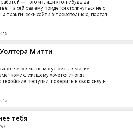
 работой — того и гляди кто-нибудь да
е. На сей раз ему придется столкнуться не с
, а практически сойти в преисподнюю, портал
енра, чтобы вызвать своего злобного брата.
субтитрами на латышском и русском языках.
2015
 Уолтера Митти
нького человека не могут жить великие
аметному служащему хочется иногда
 геройские поступки, поверить в свою силу и
ть должны исключительно супермены? Фильм
ами на латышском и русском языках.
2013
нее тебя
ou