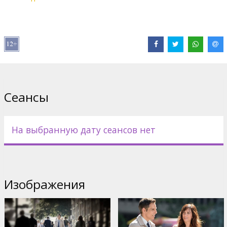
Дистрибьютор:
Latvian Theatrical Distribution
Pежиссер :
Ben Stiller
В ролях:
Ben Stiller
,
Kristen Wiig
,
Shirley MacLaine
,
Adam Scott
,
Kathryn Hahn
,
Sean Penn
Сайты:
Facebook
,
Официальный сайт
Сеансы
На выбранную дату сеансов нет
Изображения