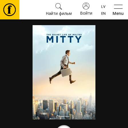
Войти
Найти фильм
Menu
Фильмы
Билеты
Культура
Мероприятия
Новости
Подарки