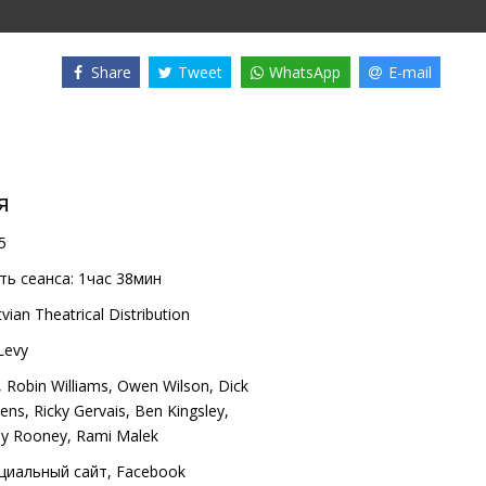
Share
Tweet
WhatsApp
E-mail
я
5
ь сеанса:
1час 38мин
vian Theatrical Distribution
Levy
,
Robin Williams
,
Owen Wilson
,
Dick
vens
,
Ricky Gervais
,
Ben Kingsley
,
ey Rooney
,
Rami Malek
циальный сайт
,
Facebook