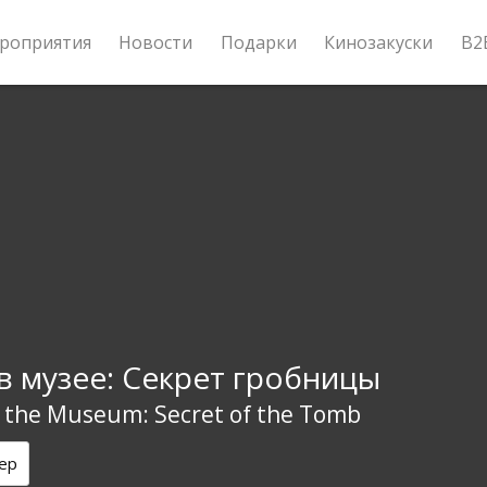
роприятия
Новости
Подарки
Кинозакуски
B2
в музее: Секрет гробницы
t the Museum: Secret of the Tomb
ер