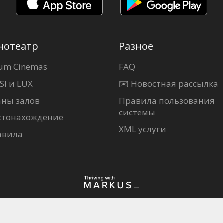
нотеатр
Разное
um Cinemas
FAQ
SI и LUX
✉️ Новостная рассылка
аны залов
Правила пользования
системы
стонахождение
XML услуги
авила