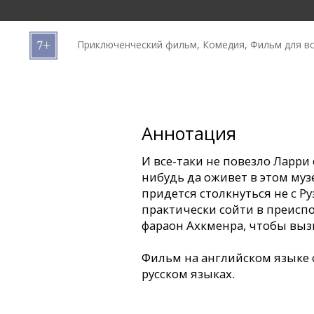
Кинозакуски
Приключенческий фильм, Комедия, Фильм для в
B2B
Клуб
Аннотация
И все-таки не повезло Ларри 
нибудь да оживет в этом муз
придется столкнуться не с Ру
практически сойти в преисп
фараон Ахкменра, чтобы вызв
Фильм на английском языке 
русском языках.