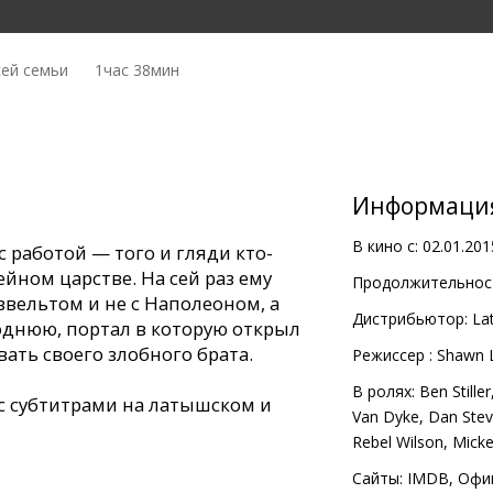
сей семьи
1час 38мин
Информаци
В кино с:
02.01.201
с работой — того и гляди кто-
ейном царстве. На сей раз ему
Продолжительност
звельтом и не с Наполеоном, а
Дистрибьютор:
Lat
однюю, портал в которую открыл
ать своего злобного брата.
Pежиссер :
Shawn 
В ролях:
Ben Stiller
с субтитрами на латышском и
Van Dyke
,
Dan Ste
Rebel Wilson
,
Mick
Сайты:
IMDB
,
Офи