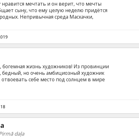
у нравится мечтать и он верит, что мечты
бщает сыну, что ему целую неделю придётся
 родных. Непривычная среда Маскачки,
дядя – пират и пёс, который ему
 начало его необычных приключений.
ь Колобок планирует превратить
2019
безличные небоскрёбы. Дети и собаки готовы
авятся ли они? C 1 февраля фильм на
 на русском языкe.
а, богемная жизнь художников! Из провинции
, бедный, но очень амбициозный художник
 отвоевать себе место под солнцем в мире
р он попадает на богемную тусовку и находит
 дни пребывания пылкого юноши в Риге
 трогательных недоразумений! Фильм на
 на русском и английском языке.
018
са
 Pirmā daļa