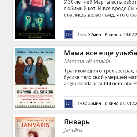
У 30-летней Марты есть работ
любимый кот. И все вроде бы
она лишь делает вид, что спра
город на месяц возвращается 
замечает, как оказывается вт
одновременно пытаясь найти о
1час 32мин
В кино с 23.02.
как вообще найти в себе силы
с английскими субтитрами.
Мама все еще улыба
Mamma vēl smaida
Трагикомедия о трех сестрах
бусике тело свой умершей мате
angļu valodā ar subtitriem latvie
1час 36мин
В кино с 07.12.
Январь
Janvāris