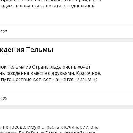
адает в ловушку адвоката и подпольной
пользовать ее талант к манипуляциям.
ом), английском и французском языках с
ах, где говорят на этом иностранном языке.
2025
ждения Тельмы
ок Тельма из Страны льда очень хочет
ь рождения вместе с друзьями. Красочное,
 путешествие вот-вот начнётся. Фильм на
2025
т непреодолимую страсть к кулинарии: она