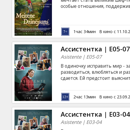
мечтает стать великим шеф-по
особые отношения, поддержив
каждом пути есть свои досадн
превращается в целое приклю
через барьеры времени, в ко
и узнают друг друга по-настоя
1час 34мин
В кино с 11.10.
Ассистентка | E05-0
Asistente | E05-07
В одиночку исправить мир - за
разводиться, влюбляться и ра
сдается. Ей предстоит выясни
ее? Это веселая, а временами 
женщине удается (или не удает
Фильм на латышском языке с 
2час 13мин
В кино с 23.09.
Ассистентка | E03-0
Asistente | E03-04