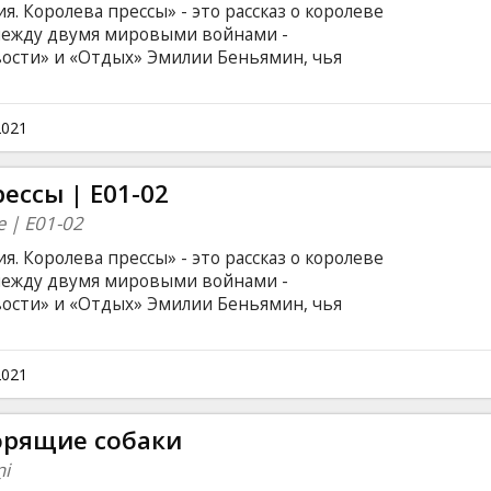
 Королева прессы» - это рассказ о королеве
между двумя мировыми войнами -
ости» и «Отдых» Эмилии Беньямин, чья
ская судьба стали легендой латвийской
языке.
2021
ессы | E01-02
ne | E01-02
 Королева прессы» - это рассказ о королеве
между двумя мировыми войнами -
ости» и «Отдых» Эмилии Беньямин, чья
ская судьба стали легендой латвийской
языке.
2021
орящие собаки
ņi