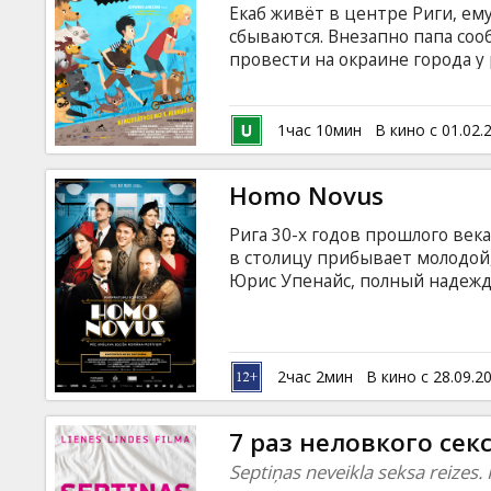
Екаб живёт в центре Риги, ем
сбываются. Внезапно папа соо
провести на окраине города у
самоуверенная кузина Мимми, 
подмигивает – всё это только
Оказывается, предпринимател
1час 10мин
В кино с 01.02.
романтическое предместье в 
встать у него на пути. Но спр
Homo Novus
латышском языке c субтитрами
Рига 30-х годов прошлого век
в столицу прибывает молодой
Юрис Упенайс, полный надежд
искусств. И в первый же вече
свою первую любовь. Первые
полны комических, временами
латышском языке с субтитрами
2час 2мин
В кино с 28.09.2
7 раз неловкого сек
Septiņas neveikla seksa reizes.