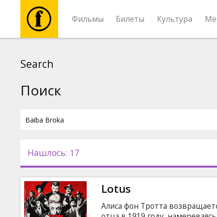
Фильмы
Билеты
Культура
Ме
Фильмы
Search
Билеты
Поиск
Культура
Мероприятия
Нашлось: 17
Новости
Lotus
Подарки
Алиса фон Тротта возвращаетс
отца в 1919 году, намереваясь