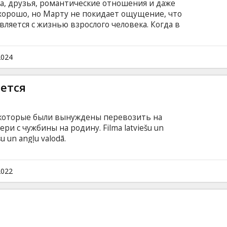
а, друзья, романтические отношения и даже
 хорошо, но Марту не покидает ощущение, что
вляется с жизнью взрослого человека. Когда в
лучший друг Марты Каспарс, она и не
янута в стремительный водоворот событий,
твет на вопрос о том, в чем смысл жизни, и
2024
 не опускать руки. Фильм на латышском языке
ется
, которые были вынуждены перевозить на
ри с чужбины на родину. Filma latviešu un
šu un angļu valodā.
2022