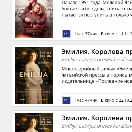
Начало 1991 года. Молодой Язи
болтается без дела, снимает 
пытается поступить в только 
знакомится и влюбляется в к
повестка в армию, в странах 
Дом печати захватывает Рижск
1час 37мин
В кино с 11.11.
необходимости защитить неза
латышском языке с субтитрами
Эмилия. Королева пр
Emīlija. Latvijas preses karalie
Многосерийный фильм «Эмилия.
латвийской прессы в период 
издательнице «Последние нов
личность, богатство и трагиче
истории. Фильм на латышском 
1час 47мин
В кино с 22.10.
Эмилия. Королева пр
Emīlija. Latvijas preses karalie