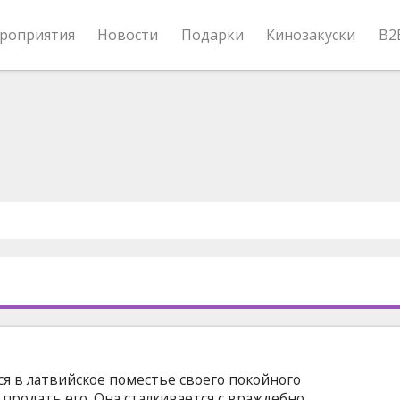
роприятия
Новости
Подарки
Кинозакуски
B2
я в латвийское поместье своего покойного
 продать его. Она сталкивается с враждебно