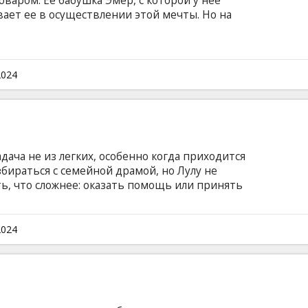
варом. Ее бабушка Эмер, с которой у нее
ает ее в осуществлении этой мечты. Но на
ые препятствия, и встреча с ними
чение. Так Мэри начинает путешествие
тором встречаются четыре поколения женщин
щему и глубоко.
2024
7
дача не из легких, особенно когда приходится
збираться с семейной драмой, но Лулу не
ть, что сложнее: оказать помощь или принять
очень серьезная история о том, как молодoй
ся!) добиться успеха в социальной работе.
субтитрами на латышском языке.
2024
4