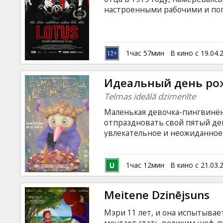
Кинозакуски
настроенными рабочими и поп
группы, которые планируют ис
Фильм на латышском (в основн
B2B
латышскими субтитрами в мест
1час 57мин
В кино с 19.04.
Клуб
Идеальный день ро
Telmas ideālā dzimenīte
Маленькая девочка-пингвинён
отпраздновать свой пятый ден
увлекательное и неожиданное
латышском языке.
1час 12мин
В кино с 21.03.
Meitene Dzinējsuns
Мэри 11 лет, и она испытывае