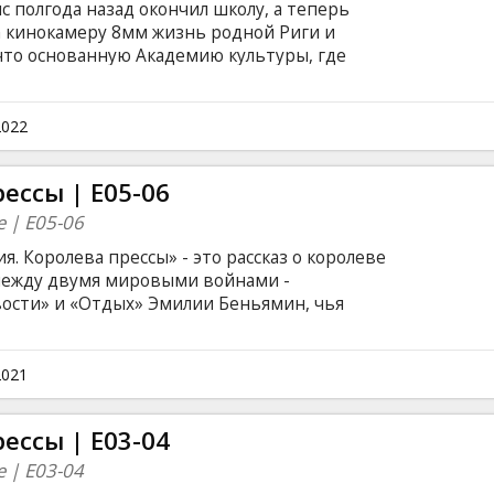
с полгода назад окончил школу, а теперь
на кинокамеру 8мм жизнь родной Риги и
что основанную Академию культуры, где
липмейкершу Анну. Тем временем приходит
Балтии продолжается борьба за независимость,
ий ОМОН, а вокруг все активнее говорят о
2022
висимость на неких баррикадах. Фильм на
 на английском языке.
ессы | E05-06
ne | E05-06
 Королева прессы» - это рассказ о королеве
между двумя мировыми войнами -
ости» и «Отдых» Эмилии Беньямин, чья
ская судьба стали легендой латвийской
языке.
2021
ессы | E03-04
ne | E03-04