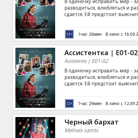
В одиночку исправить мир - за
разводиться, влюбляться и ра
сдается. Ей предстоит выясни
ее? Это веселая, а временами 
женщине удается (или не удает
Фильм на латышском языке с 
1час 26мин
В кино с 16.09.
Ассистентка | E01-0
Asistente | E01-02
В одиночку исправить мир - за
разводиться, влюбляться и ра
сдается. Ей предстоит выясни
ее? Это веселая, а временами 
женщине удается (или не удает
Фильм на латышском языке с 
1час 29мин
В кино с 12.09.
Черный бархат
Melnais samts