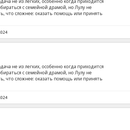
дача не из легких, особенно когда приходится
збираться с семейной драмой, но Лулу не
ть, что сложнее: оказать помощь или принять
очень серьезная история о том, как молодoй
ся!) добиться успеха в социальной работе.
субтитрами на латышском языке.
2024
2
дача не из легких, особенно когда приходится
збираться с семейной драмой, но Лулу не
ть, что сложнее: оказать помощь или принять
очень серьезная история о том, как молодoй
ся!) добиться успеха в социальной работе.
субтитрами на латышском языке.
2024