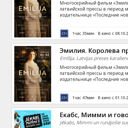
Многосерийный фильм «Эмилия.
латвийской прессы в период 
издательнице «Последние нов
личность, богатство и трагиче
истории. Фильм на латышском 
1час 35мин
В кино с 08.10.
Эмилия. Королева пр
Emīlija. Latvijas preses karalie
Многосерийный фильм «Эмилия.
латвийской прессы в период 
издательнице «Последние нов
личность, богатство и трагиче
истории. Фильм на латышском 
1час 47мин
В кино с 01.10.
Екабc, Мимми и гов
Jēkabs, Mimmi un runājošie su