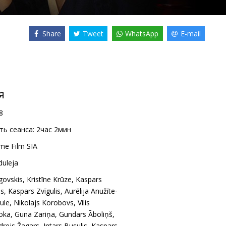
Share
Tweet
WhatsApp
E-mail
я
8
ь сеанса:
2час 2мин
me Film SIA
duleja
govskis
,
Kristīne Krūze
,
Kaspars
šs
,
Kaspars Zvīgulis
,
Aurēlija Anužīte-
ule
,
Nikolajs Korobovs
,
Vilis
oka
,
Guna Zariņa
,
Gundars Āboliņš
,
drejs Žagars
,
Intars Busulis
,
Kaspars