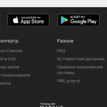
нотеатр
Разное
um Cinemas
FAQ
SI и LUX
✉️ Новостная рассылка
аны залов
Правила пользования
системы
стонахождение
XML услуги
авила