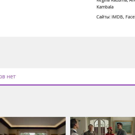
Kambala
Сайты:
IMDB
,
Face
ов нет