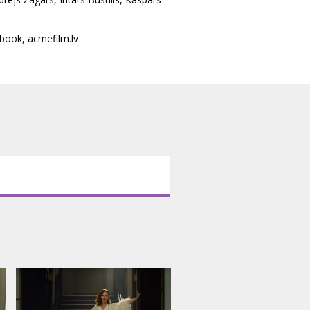
book
,
acmefilm.lv