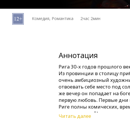
Кинозакуски
Комедия, Романтика
2час 2мин
B2B
Клуб
Аннотация
Рига 30-х годов прошлого ве
Из провинции в столицу при
очень амбициозный художни
отвоевать себе место под со
же вечер он попадает на бог
первую любовь. Первые дни
Риге полны комических, вр
недоразумений!
Читать далее
Фильм на латышском языке с