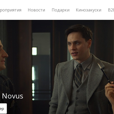
роприятия
Новости
Подарки
Кинозакуски
B2
 Novus
ер