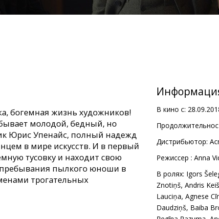
Информаци
В кино с:
28.09.201
ка, богемная жизнь художников!
бывает молодой, бедный, но
Продолжительност
к Юрис Упенайс, полный надежд
Дистрибьютор:
Ac
лнцем в мире искусств. И в первый
емную тусовку и находит свою
Pежиссер :
Anna Vi
 пребывания пылкого юноши в
В ролях:
Igors Šele
еменами трогательных
Znotiņš
,
Andris Kei
Lauciņa
,
Agnese Cīr
Daudziņš
,
Baiba Br
 субтитрами на русском и
Regīna Razuma
,
An