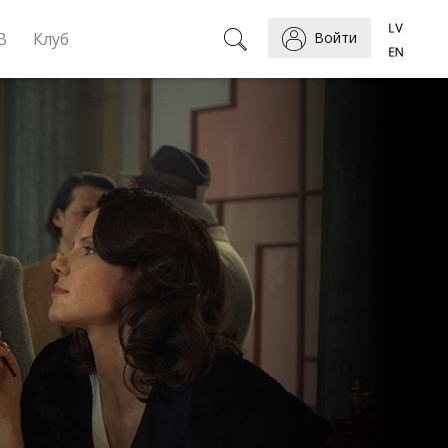
B
Клуб
Войти