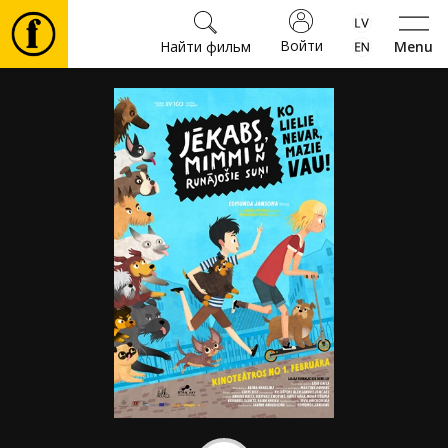
Войти
Найти фильм
Menu
Фильмы
Билеты
Культура
Мероприятия
Новости
Подарки