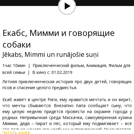
Кинозакуски
B2B
Екабc, Мимми и говорящие
Клуб
собаки
Jēkabs, Mimmi un runājošie suņi
1час 10мин
|
Приключенческий фильм, Анимация, Фильм для
всей семьи
|
В кино с:
01.02.2019
Летняя приключенческая история про двух детей, говорящих
псов и спасение целого предместья.
Екаб живёт в центре Риги, ему нравится мечтать и он верит,
что мечты сбываются. Внезапно папа сообщает сыну, что
ему целую неделю придётся провести на окраине города у
родных. Непривычная среда Маскачки, самоуверенная кузина
Мимми, дядя – пират и пёс, который ему подмигивает – всё
это только начало его необычных приключений. Оказывается,
Читать далее