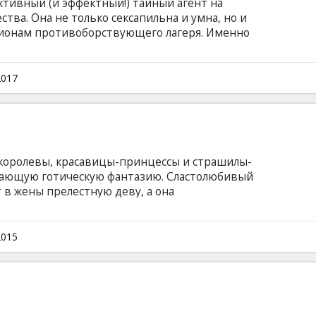
ктивный (и эффектный!) тайный агент на
ства. Она не только сексапильна и умна, но и
пионам противоборствующего лагеря. Именно
онце 80-х, на переломе эпох, когда вот-вот
есте с ней и коммунистический режим, чтобы
еченных коллег по цеху. Сама того не желая,
2017
в тайную игру. Фильм на английском языке с
сском языках.
 королевы, красавицы-принцессы и страшилы-
сающую готическую фантазию. Сластолюбивый
 в жены прелестную деву, а она
аруху. Отважный Король Долины Туманов
м, поскольку волшебник предсказал, что
и съест сердце дракона. Ну, а Король Диких
2015
антскую блоху, а родную дочь без тени
ому огру.