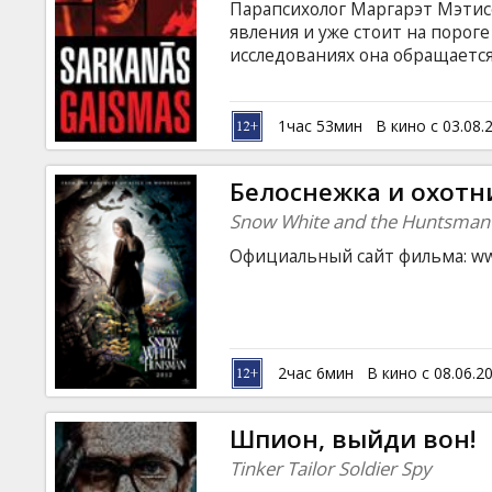
Парапсихолог Маргарэт Мэтис
явления и уже стоит на порог
исследованиях она обращаетс
экстрасенсу (Роберт Де Ниро),
занятию спустя 30 лет, не под
неизвестным... Фильм на англ
1час 53мин
В кино с 03.08.
русском языках.
Белоснежка и охотн
Snow White and the Huntsman
Официальный сайт фильма: w
2час 6мин
В кино с 08.06.2
Шпион, выйди вон!
Tinker Tailor Soldier Spy