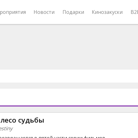
роприятия
Новости
Подарки
Кинозакуски
B2
лесо судьбы
estiny