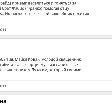
айд) привык веселиться и гоняться за
 брат Фабио (Франко) помогал отцу
а. Но после того, как злой волшебник похитил
и Дешанель), Тадеушу пришлось
орый должен спасти принцессу. Впереди —
тречи с чудовищами и девушкой-воином
2011
у которой свои счеты с волшебником.
обытия. Майкл Ковак, молодой священник,
ы обучиться экзорцизму – изгнанию злых
 со священником Лукасом, который своими
ением к добру и злу не вписывается в
 обладает огромным опытом изгнания злых
редстоит разобраться с одним мистическим
2011
ность их собственную веру. Режиссер
офстрем (1408), в главной роли – Энтони
на