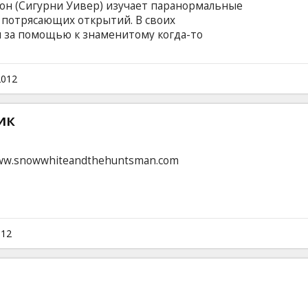
он (Сигурни Уивер) изучает паранормальные
е потрясающих открытий. В своих
я за помощью к знаменитому когда-то
 который соглашается вернуться к своему
озревая, чем могут обернутся опасные опыты с
ийском языке с субтитрами на латышском и
2012
ик
ww.snowwhiteandthehuntsman.com
012