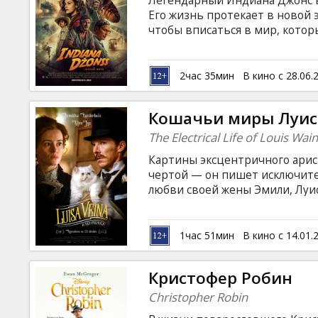
Легендарный Индиана Джонс в
Кинозакуски
Его жизнь протекает в новой э
чтобы вписаться в мир, которы
слишком знакомого зла возвра
B2B
должен снова надеть шляпу и в
древний и могущественный ар
2час 35мин
В кино с 28.06.
английском языке с субтитрам
Клуб
Кошачьи миры Луис
The Electrical Life of Louis Wai
Картины эксцентричного арис
чертой — он пишет исключите
любви своей жены Эмили, Луис
кошек. Но с каждой новой ка
сильнее заменять ему реально
на латышском и русском языках
1час 51мин
В кино с 14.01.
Кристофер Робин
Christopher Robin