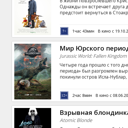
В жизни повзрослевшего Крис
Однажды он встречает друга 
предстоит вернуться в Стоакр
потерявшихся друзей, но и вн
языке с субтитрами на латышск
1час 43мин
В кино с 19.10.
Мир Юрского перио
Jurassic World: Fallen Kingdom
Четыре года прошло с того дн
периода» был разгромлен вы
покинули остров Исла-Нублар,
джунглях сами по себе. Когда 
извергаться, Оуэн (Крис Прэтт
спасательную экспедицию, чт
2час 8мин
В кино с 08.06.2
обреченного на гибель Исла-Н
подопечную бета-раптора Блу,
Взрывная блондинк
животным, которые являются 
Atomic Blonde