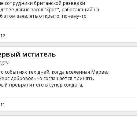
ие сотрудники британской разведки
одстве давно засел "крот", работающий на
об этом заявлять открыто, почему-то
льные предпочитают помалкивать... Но
 русского агента приходит с совсем
ется тайное расследование, возглавляемое
012
едчиком Джорджем Смайли. И никто, включая
не должен догадаться, что на "крота" снова
ервый мститель
nger
о событиях тех дней, когда вселенная Марвел
жерс добровольно соглашается принять
рый превратит его в супер солдата,
ель. Роджерс вступает в вооруженные силы
Пегги Картер, чтобы бороться с враждебной
 управляет безжалостный Красный Череп.
011
ugo Weaving, Hayley Atwell, Sebastian Stan,
l McDonough, Derek Luke, and Stanley Tucci.