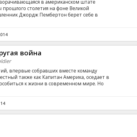
зворачивающаяся в американском штате
ы прошлого столетия на фоне Великой
ленник Джордж Пембертон берет себе в
Несмотря на то, что до этого Серена не
есозаготовке, она, возглавив бизнес-империю
 своей предприимчивостью, ответственным
2014
мленностью.
ругая война
ldier
ий, впервые собравших вместе команду
естный также как Капитан Америка, оседает в
особиться к жизни в современном мире. Но
тся — пытаясь помочь коллеге из агентства Щ.
тре событий, грозящих катастрофой мирового
зоблачить злодейский заговор, Капитан
014
ой вдовой. К ним также присоединяется
к Ястреб, однако никто из них даже не
новый враг.