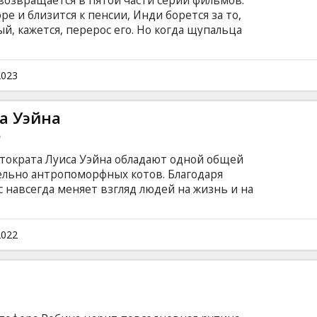
озвращается в пятой части серии фильмов.
ре и близится к пенсии, Инди борется за то,
й, кажется, перерос его. Но когда щупальца
щаются в образе старого соперника, Индиана
зять в руки хлыст, чтобы убедиться, что
тефакт не попадет в чужие руки. Фильм на
2023
и на латышском и русском языках.
а Уэйна
n
тократа Луиса Уэйна обладают одной общей
льно антропоморфных котов. Благодаря
 навсегда меняет взгляд людей на жизнь и на
ртиной причудливые миры Луиса начинают всё
сть. Фильм на английском языке с субтитрами
.
2022