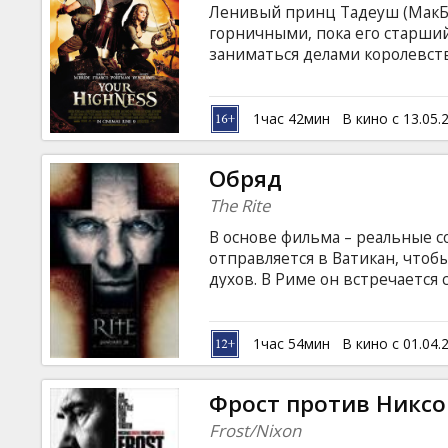
Ленивый принц Тадеуш (МакБр
горничными, пока его старший
заниматься делами королевств
невесту Фабио Беладонну (Зу
присоединиться к отряду, кот
поход через дикие земли, вс
1час 42мин
В кино с 13.05.
Изабеллой (Натали Портман), 
Обряд
The Rite
В основе фильма – реальные с
отправляется в Ватикан, чтоб
духов. В Риме он встречается
методами экзорцизма и отнош
обычные рамки. Однако Лукас
духов. Вместе с Майклом им п
1час 54мин
В кино с 01.04.
случаем, испытающим на проч
триллера «Обряд» - Микаель Х
Фрост против Никсо
Хопкинс.
Frost/Nixon