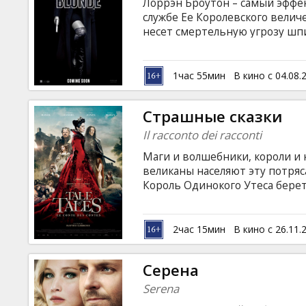
Лоррэн Броутон – самый эффе
службе Ее Королевского величе
несет смертельную угрозу ш
Броутон попадает в Берлин в к
падет берлинская стена, а вм
заполучить досье на всех засв
1час 55мин
В кино с 04.08.
Лоррэн оказывается втянутой 
субтитрами на латышском и ру
Страшные сказки
Il racconto dei racconti
Маги и волшебники, короли и
великаны населяют эту потря
Король Одинокого Утеса берет
превращается в уродливую ст
отправляется на бой с драконо
королева понесет ребенка, есл
2час 15мин
В кино с 26.11.
Гор с любовью выращивает гиг
сожаления отдает в жены горн
Серена
Serena