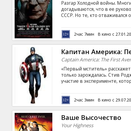
Разгар Холодной войны. Мног
догадываются, что в ее руков
СССР. Но те, кто отваживался 
оказывались в отставке. Оста
подтверждение существования
неожиданной стороны. Начина
2час 7мин
В кино с 27.01.2
находящимся в отставке разв
высшее руководство разведки, 
Капитан Америка: П
объявлена охота.
Captain America: The First Ave
«Первый мститель» расскажет 
только зарождалась. Стив Род
участие в эксперименте, кото
известного как Первый мстит
США вместе с Баки Барнсом и 
организацией ГИДРА, которой
2час 3мин
В кино с 29.07.2
Chris Evans, Tommy Lee Jones, H
Dominic Cooper, Toby Jones, Nea
Ваше Высочество
Your Highness