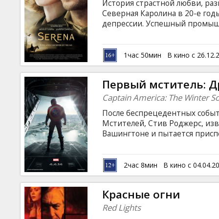
История страстной любви, ра
Северная Каролина в 20-е год
депрессии. Успешный промыш
жены очаровательную Серену. 
имела никакого отношения к л
мужа, удивляет подчиненных
1час 50мин
В кино с 26.12.
подходом к делу и целеустре
Первый мститель: Д
Captain America: The Winter So
После беспрецедентных событ
Мстителей, Стив Роджерс, изв
Вашингтоне и пытается присп
покой этому герою только сни
И. Т, Стив оказывается в цен
масштаба. Для того, чтобы ра
2час 8мин
В кино с 04.04.2
Америка объединяется с Черн
новый соратник, известный ка
Красные огни
подозревает, на что способен 
Red Lights