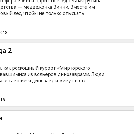
тофера Робина царит повседневная рутина.
детства — медвежонка Винни. Вместе им
овый лес, чтобы не только отыскать
овь обрести счастье. Фильм на английском
ом и русском языках.
2018
да 2
я, как роскошный курорт «Мир юрского
рвавшимися из вольеров динозаврами. Люди
 а оставшиеся динозавры живут в его
спавший до этого на острове вулкан начинает
) и Клэр (Брайс Даллас Ховард) организуют
обы эвакуировать последних динозавров с
018
ублара. Оуэн хочет найти свою бывшую
 а в Клэр крепнет глубокая привязанность к
а
целью этой миссии.