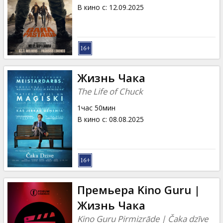
Кинозакуски
В кино с
:
12.09.2025
B2B
Клуб
Жизнь Чака
The Life of Chuck
1час 50мин
В кино с
:
08.08.2025
Премьера Kino Guru |
Жизнь Чака
Kino Guru Pirmizrāde | Čaka dzīve