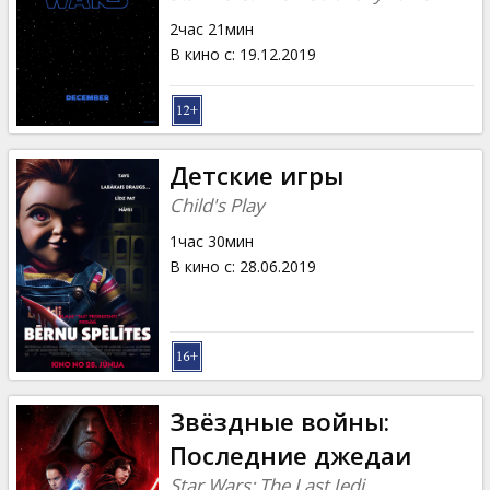
2час 21мин
В кино с
:
19.12.2019
Детские игры
Child's Play
1час 30мин
В кино с
:
28.06.2019
Звёздные войны:
Последние джедаи
Star Wars: The Last Jedi