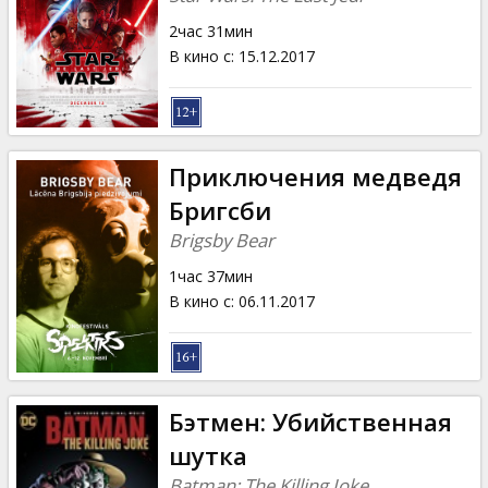
2час 31мин
В кино с
:
15.12.2017
Приключения медведя
Бригсби
Brigsby Bear
1час 37мин
В кино с
:
06.11.2017
Бэтмен: Убийственная
шутка
Batman: The Killing Joke