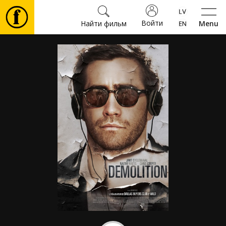
Войти
Найти фильм
Menu
Фильмы
Билеты
Культура
Мероприятия
Новости
Подарки