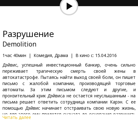
Кинозакуски
B2B
Разрушение
Клуб
Demolition
1час 40мин
|
Комедия, Драма
|
В кино с:
15.04.2016
Дэйвис, успешный инвестиционный банкир, очень сильно
переживает трагическую смерть своей жены в
автокатастрофе. Пытаясь найти выход своей боли, он пишет
письмо с жалобой компании, производящей торговые
автоматы. За этим письмом следуют и другие, и
пронзительный крик Дэйвиса не остается неуслышанным - на
письма решает ответить сотрудница компании Карэн. С ее
помощью Дэйвис начинает отстраивать свою новую жизнь,
но для этого ему придется сначала до основания разрушить
Читать далее
старую.
Фильм на английском языке с субтитрами на латышском и