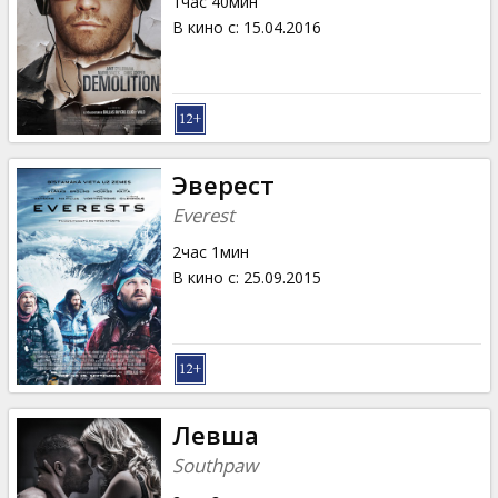
1час 40мин
В кино с
:
15.04.2016
Эверест
Everest
2час 1мин
В кино с
:
25.09.2015
Левша
Southpaw