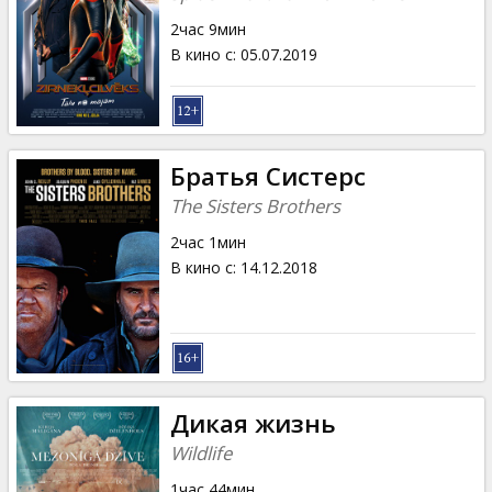
2час 9мин
В кино с
:
05.07.2019
Братья Систерс
The Sisters Brothers
2час 1мин
В кино с
:
14.12.2018
Дикая жизнь
Wildlife
1час 44мин