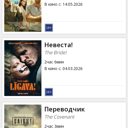
Кинозакуски
В кино с
:
14.05.2026
B2B
Клуб
Невеста!
The Bride!
2час 6мин
В кино с
:
04.03.2026
Переводчик
The Covenant
2час 3мин