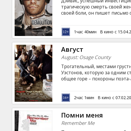
Дэйвис, успешный инвестицио
трагическую смерть своей же
своей боли, он пишет письмо
автоматы. За этим письмом сл
Дэйвиса не остается неуслыш
сотрудница компании Карэн. 
1час 40мин
В кино с 15.04.
свою новую жизнь, но для это
разрушить старую. Фильм на 
Август
и русском языках.
August: Osage County
Трогательный, местами грустн
Уэстонов, которую за одним с
общее горе – похороны поэта-
несколько дней в доме, в кот
родственников вспыхивает од
накаляют давние обиды. Уже 
2час 1мин
В кино с 07.02.2
комедия «Август» - экранизац
написанной им в 2007 году.
Помни меня
Remember Me