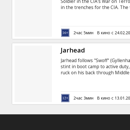
Soldier in the CIA's War on Terr
in the trenches for the CIA. The 
Middle East hot spots that have pr
George Clooney, Matt Damon, Jef
Blake Nelson, Amanda Peet, Chr
Munir Directed by Stephen Gagha
2час 5мин
В кино с 24.02.2
subtitles.
Jarhead
Jarhead follows "Swoff" (Gyllenha
stint in boot camp to active duty
ruck on his back through Middle 
or from Iraqi soldiers, always po
fellow Marines sustain themsel
blazing desert fields in a count
can't see for a cause they don't fu
2час 3мин
В кино с 13.01.2