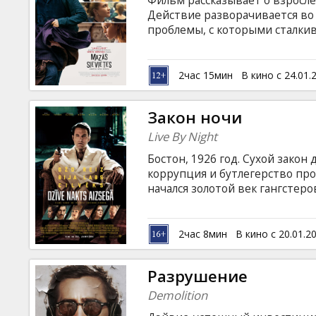
Фильм рассказывает о взросле
Кинозакуски
Действие разворачивается во
проблемы, с которыми сталкив
первая любовь, горькое разоч
B2B
поиски себя и своего места в 
субтитрами на латышском и ру
2час 15мин
В кино с 24.01.
Клуб
Закон ночи
Live By Night
Бостон, 1926 год. Сухой закон
коррупция и бутлегерство пр
начался золотой век гангстер
полиции Джо Кафлин, несмотря
на кривую дорожку. Он прекр
прибился к самой опасной пре
2час 8мин
В кино с 20.01.2
вне закона. Но все же за так
высокую цену! Фильм на англи
Разрушение
русском языках.
Demolition