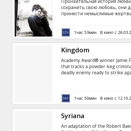
Пронзительная история любви 
сохранить свою любовь, они 
принести немыслимые жертвы с
обязательно будут вместе... В
Паттинсон. В ролях: Robert Patt
Cooper, Martha Plimpton Pежисс
1час 53мин
В кино с 26.03.
на английском языке с субтитр
Kingdom
Academy Award® winner Jamie Foxx
that tracks a powder-keg crimina
deadly enemy ready to strike ag
detonates inside a Western hous
international incident is ignited.
1час 50мин
В кино с 12.10.
Syriana
An adaptation of the Robert Baer