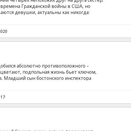
нии четырех непохожих друг на друга сестер.
 времена Гражданской войны в США, но
аются девушки, актуальны как никогда:
арование, томительная разлука и непростые
жизни. Фильм на английском языке с
сском языках.
2020
 добился абсолютно противоположного –
оцветают, подпольная жизнь бьет ключом,
ов. Младший сын бостонского инспектора
 на приличное воспитание, давно уже встал
атил заниматься мелким разбоем и теперь
ступной группировке, наслаждаясь жизнью
017
ое существование Джо придется заплатить
йском языке с субтитрами на латышском и