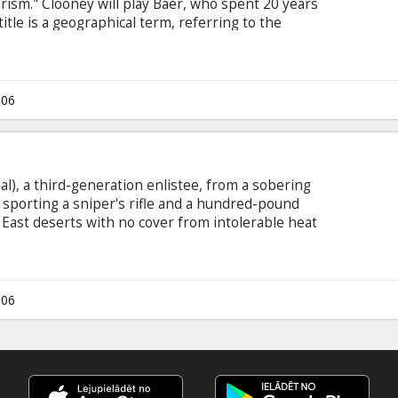
orism." Clooney will play Baer, who spent 20 years
title is a geographical term, referring to the
oved so volatile to U.S. security. Starring:
frey Wright, Chris Cooper, William Hurt, Tim
istopher Plummer, Alexander Siddig, Mazhar
n English language with latvian and russian
006
al), a third-generation enlistee, from a sobering
, sporting a sniper's rifle and a hundred-pound
East deserts with no cover from intolerable heat
tentially just over the next horizon. Swoff and his
ves with sardonic humanity and wicked comedy on
ry they don't understand against an enemy they
lly fathom...
006