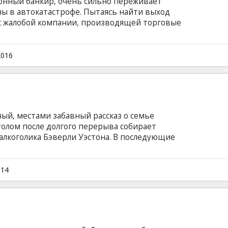
нный банкир, очень сильно переживает
ны в автокатастрофе. Пытаясь найти выход
 с жалобой компании, производящей торговые
едуют и другие, и пронзительный крик
анным - на письма решает ответить
С ее помощью Дэйвис начинает отстраивать
2016
го ему придется сначала до основания
английском языке с субтитрами на латышском
ый, местами забавный рассказ о семье
толом после долгого перерыва собирает
алкоголика Бэверли Уэстона. В последующие
ором хозяйничает властная Вайолетт, среди
ин конфликт за другим, а ситауцию тем паче
известная латвийскому театральному зрителю
014
ия пьесы драматурга Трэйси Леттса,