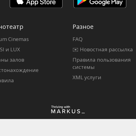
нотеатр
Разное
um Cinemas
FAQ
SI и LUX
✉️ Новостная рассылка
аны залов
Правила пользования
системы
стонахождение
XML услуги
авила