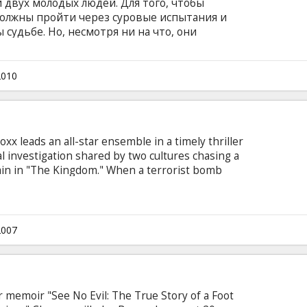
двух молодых людей. Для того, чтобы
должны пройти через суровые испытания и
удьбе. Но, несмотря ни на что, они
 главной роли - звезда "Сумерек" Роберт
inson, Emilie De Ravin, Pierce Brosnan, Chris
ёр: Allen Coulter Cценарий: Will Fetters Фильм
2010
ами на латышском и русском языках.
 leads an all-star ensemble in a timely thriller
l investigation shared by two cultures chasing a
ain in "The Kingdom." When a terrorist bomb
ing compound in Riyadh, Saudi Arabia, an
2007
 memoir "See No Evil: The True Story of a Foot