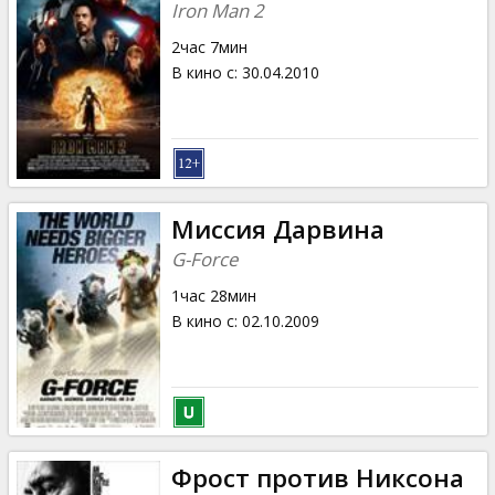
Iron Man 2
2час 7мин
В кино с
:
30.04.2010
Миссия Дарвина
G-Force
1час 28мин
В кино с
:
02.10.2009
Фрост против Никсона