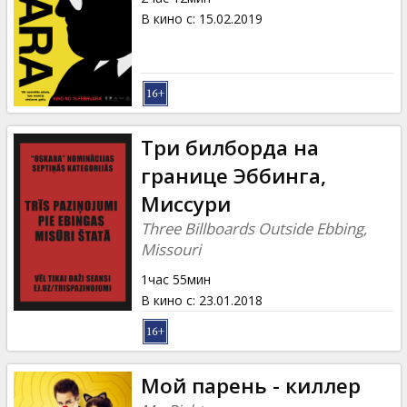
В кино с
:
15.02.2019
Три билборда на
границе Эббинга,
Миссури
Three Billboards Outside Ebbing,
Missouri
1час 55мин
В кино с
:
23.01.2018
Мой парень - киллер