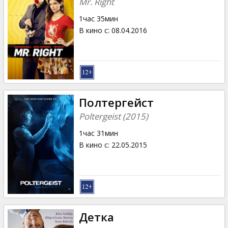
Mr. Right
1час 35мин
В кино с
:
08.04.2016
Полтергейст
Poltergeist (2015)
1час 31мин
В кино с
:
22.05.2015
Детка