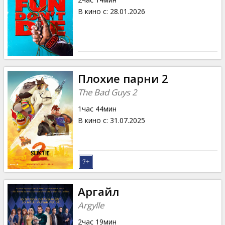
Кинозакуски
В кино с
:
28.01.2026
B2B
Клуб
Плохие парни 2
The Bad Guys 2
1час 44мин
В кино с
:
31.07.2025
Аргайл
Argylle
2час 19мин