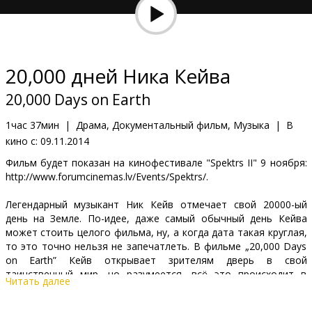
Кинозакуски
B2B
20,000 дней Ника Кейва
Клуб
20,000 Days on Earth
1час 37мин
|
Драма, Документальный фильм, Музыка
|
В
кино с:
09.11.2014
Фильм будет показан на кинофестивале "Spektrs II" 9 ноября:
http://www.forumcinemas.lv/Events/Spektrs/.
Легендарный музыкант Ник Кейв отмечает свой 20000-ый
день на Земле. По-идее, даже самый обычный день Кейва
может стоить целого фильма, ну, а когда дата такая круглая,
то это точно нельзя не запечатлеть. В фильме „20,000 Days
on Earth” Кейв открывает зрителям дверь в свой
таинственный мир, но разумеется, всё это происходит в
Читать далее
своем неповторимом стиле – что будет правдой, что
вымыслом, каждый решит сам.