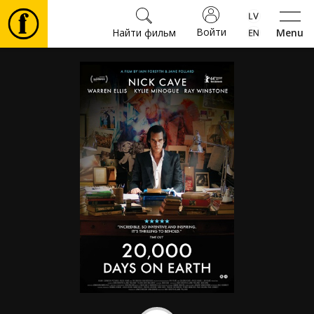
Войти
Найти фильм
Menu
Фильмы
Билеты
Культура
Мероприятия
Новости
Подарки