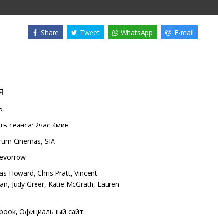
Share
Tweet
WhatsApp
E-mail
я
5
ь сеанса:
2час 4мин
rum Cinemas, SIA
revorrow
las Howard
,
Chris Pratt
,
Vincent
han
,
Judy Greer
,
Katie McGrath
,
Lauren
book
,
Официальный сайт