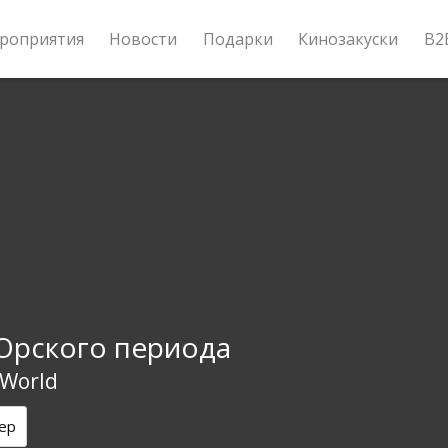
роприятия
Новости
Подарки
Кинозакуски
B2
рского периода
 World
ер