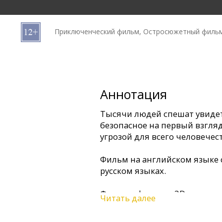
Кинозакуски
Приключенческий фильм, Остросюжетный фильм
B2B
Клуб
Аннотация
Тысячи людей спешат увидет
безопасное на первый взгля
угрозой для всего человечес
Фильм на английском языке 
русском языках.
Фильм в формате 3D.
Читать далее
* В отдельных кинотеатрах 