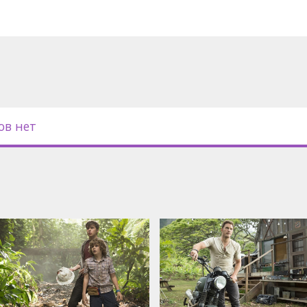
инотеатров.
ов нет