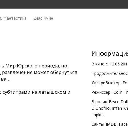
, Фантастика
2час 4мин
Информаци
В кино с:
12.06.201
ь Мир Юрского периода, но
д развлечение может обернуться
Продолжительност
тва…
Дистрибьютор:
Fo
с субтитрами на латышском и
Pежиссер :
Colin T
В ролях:
Bryce Dal
D'Onofrio
,
Irrfan K
Lapkus
и в формате 2D. Дополнительная
Сайты:
IMDB
,
Face