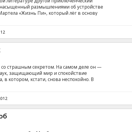
ной литературе другой приключенческий
о насыщенный размышлениями об устройстве
Мартела «Жизнь Пи», который лёг в основу
история сосуществования индийского
ра на борту спасательной шлюпки,
 месяцев по просторам Тихого океана. Тот
012
й постепенно складывается между зверем и
 дружбой, ни привязанностью.
к
со страшным секретом. На самом деле он —
Паук, защищающий мир и спокойствие
, в котором, кстати, снова неспокойно. В
енетического эксперимента профессор физики
ается в жуткого Ящера, нагоняющего страх и
то же время на свободе оказывается известный
2012
одыскивающий себе новую жертву.
об