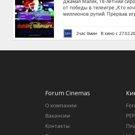
Джамал Малик, 18-летний сиро
от победы в телеигре „Кто хо
миллионов рупий. Прервав иг
в мошенничестве. Откуда юне
много? На допросе в полиции
своей жизни: о пережитых при
2час 0мин
В кино с 27.02.2
местными бандами, о своей тр
истории удивительным образо
телевикторины.
Forum Cinemas
Ки
О компании
For
Вакансии
PEP
Контакты
Пл