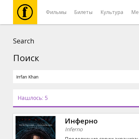
Фильмы
Билеты
Культура
Ме
Фильмы
Search
Билеты
Поиск
Культура
Мероприятия
Нашлось: 5
Новости
Инферно
Подарки
Inferno