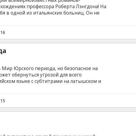
ций всемирноизвестных романов-
охождениях профессора Роберта Лэнгдона! На
бя в одной из итальянских больниц. Он не
что с ним случилось. Врач Сиенна Брукс
Вдвоем им предстоит не только восстановить
приведших Лэнгдона на больничную койку, но
016
езумцем, возжелавшим заразить человечество
на английском языке с субтитрами на
да
 Мир Юрского периода, но безопасное на
жет обернуться угрозой для всего
ийском языке с субтитрами на латышском и
те 3D. * В отдельных кинотеатрах и в
информация в репертуарах кинотеатров.
015