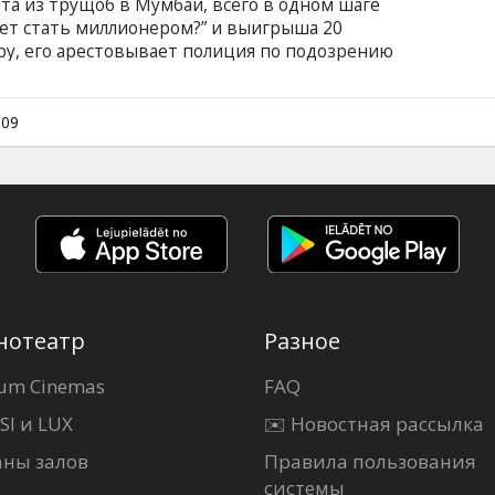
та из трущоб в Мумбаи, всего в одном шаге
чет стать миллионером?” и выигрыша 20
ру, его арестовывает полиция по подозрению
ц, выросший на улице, может знать так
 Джамал рассказывает печальную историю
ключениях вместе с братом, о стычках с
009
агической любви. Каждая глава личной
м дала ему ответы на вопросы
нотеатр
Разное
um Cinemas
FAQ
SI и LUX
✉️ Новостная рассылка
аны залов
Правила пользования
системы