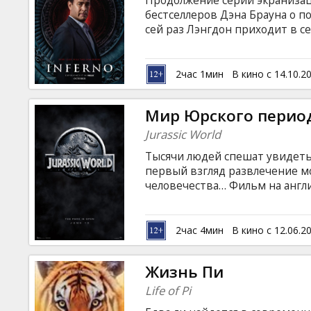
Продолжение серии экраниза
Кинозакуски
бестселлеров Дэна Брауна о п
сей раз Лэнгдон приходит в се
помнит ни как попал сюда, ни 
B2B
соглашается помочь Роберту. 
цепь таинственных событий, 
2час 1мин
В кино с 14.10.2
и попытаться справиться с б
Клуб
смертельным вирусом. Фильм 
Мир Юрского перио
латышском и русском языках.
Jurassic World
Тысячи людей спешат увидеть
первый взгляд развлечение мо
человечества… Фильм на англ
русском языках. Фильм в форма
формате 2D. Дополнительная 
2час 4мин
В кино с 12.06.2
Жизнь Пи
Life of Pi