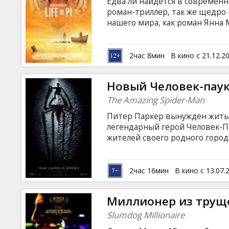
Едва ли найдется в современ
роман-триллер, так же щедр
нашего мира, как роман Янна 
этого фильма. Удивительная 
подростка и бенгальского тиг
дрейфующей в течение девяти
2час 8мин
В кино с 21.12.2
тип взаимоотношений, которы
человеком, нельзя назвать ни
Новый Человек-пау
The Amazing Spider-Man
Питер Паркер вынужден жить 
легендарный герой Человек-
жителей своего родного города
результате провалившегося г
доктор Курт Коннерс превращ
панику на жителей округи. В 
2час 16мин
В кино с 13.07.
маньяк Клетус Кэсэди, уже п
Миллионер из трущ
Slumdog Millionaire