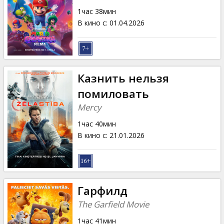
Кинозакуски
1час 38мин
В кино с
:
01.04.2026
B2B
Клуб
Казнить нельзя
помиловать
Mercy
1час 40мин
В кино с
:
21.01.2026
Гарфилд
The Garfield Movie
1час 41мин