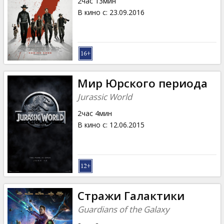
2час 13мин
В кино с
:
23.09.2016
Мир Юрского периода
Jurassic World
2час 4мин
В кино с
:
12.06.2015
Стражи Галактики
Guardians of the Galaxy