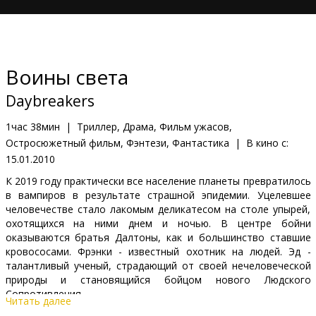
Кинозакуски
B2B
Воины света
Клуб
Daybreakers
1час 38мин
|
Триллер, Драма, Фильм ужасов,
Остросюжетный фильм, Фэнтези, Фантастика
|
В кино с:
15.01.2010
К 2019 году практически все население планеты превратилось
в вампиров в результате страшной эпидемии. Уцелевшее
человечестве стало лакомым деликатесом на столе упырей,
охотящихся на ними днем и ночью. В центре бойни
оказываются братья Далтоны, как и большинство ставшие
кровососами. Фрэнки - известный охотник на людей. Эд -
талантливый ученый, страдающий от своей нечеловеческой
природы и становящийся бойцом нового Людского
Сопротивления.
Читать далее