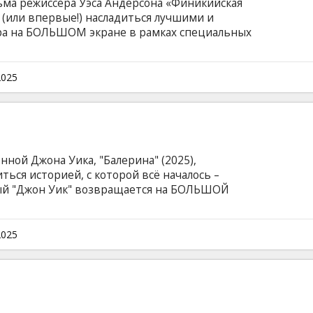
ьма режиссёра Уэса Андерсона «Финикийская
 (или впервые!) насладиться лучшими и
а на БОЛЬШОМ экране в рамках специальных
lts"! В основу фильма «Водная жизнь» положена
оге Стиве Зиссу, который занимается съёмкой
ывающих подводную среду и саму жизнь её
2025
нной Джона Уика, "Балерина" (2025),
ться историей, с которой всё началось –
й "Джон Уик" возвращается на БОЛЬШОЙ
ный показ! Джон Уик – некогда легендарный
т дел после смерти жены. Он живет
екий молодой гангстер-садист не решает
2025
остается ничего другого, как расчехлить свой
ту на обидчиков...