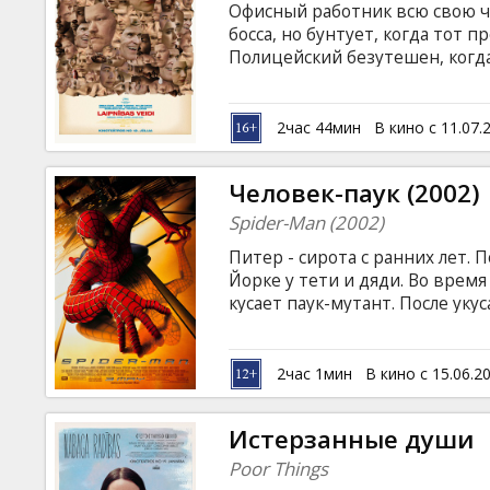
Офисный работник всю свою ч
босса, но бунтует, когда тот 
Полицейский безутешен, когд
морской экспедиции, однако, 
подозревать, что ее подменили
и соленой воде, по поручению
2час 44мин
В кино с 11.07.
воскрешать мертвых. Фильм н
латышском и русском языках.
Человек-паук (2002)
Spider-Man (2002)
Питер - сирота с ранних лет.
Йорке у тети и дяди. Во врем
кусает паук-мутант. После ук
способности, ловкость в движе
метать стальную паутину. Та
имени Человек-паук, который 
2час 1мин
В кино с 15.06.2
Но там, где есть супергерой, 
суперзлодей… Фильм на англи
Истерзанные души
русском языках.
Poor Things