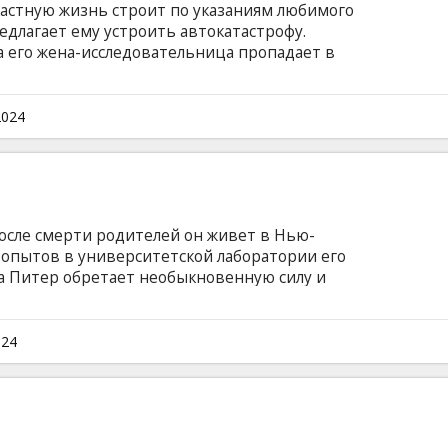
астную жизнь строит по указаниям любимого
предлагает ему устроить автокатастрофу.
а его жена-исследовательница пропадает в
когда та возвращается, начинает
. Последователи культа, завязанного на сексе
 своего гуру разыскивают девушку, способную
2024
а английском языке с субтитрами на
 После смерти родителей он живет в Нью-
я опытов в университетской лаборатории его
уса Питер обретает необыкновенную силу и
нии, а главное – умение лазать по стенам и
к Питер становится настоящим супергероем по
помогает людям и борется с преступностью.
024
рано или поздно всегда объявляется и
йском языке с субтитрами на латышском и