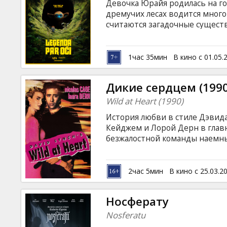
Девочка Юрайя родилась на г
дремучих лесах водится много
считаются загадочные существ
детей, другие считают их в
находит в лесу потерявшегос
родителям. Девочке придется 
1час 35мин
В кино с 01.05.
обитателем леса и доказать лю
Фильм на английском языке с 
Дикие сердцем (1990
Wild at Heart (1990)
История любви в стиле Дэвид
Кейджем и Лорой Дерн в главн
безжалостной команды наемны
Мариэттой. В погоню за бегле
частный детектив Джонни, а к
Мариэтта призывает на помощ
2час 5мин
В кино с 25.03.2
Сантоса… Фильм на английском
языках.
Носферату
Nosferatu