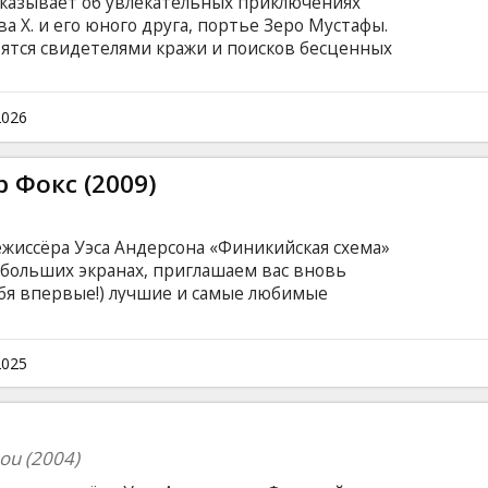
сказывает об увлекательных приключениях
а Х. и его юного друга, портье Зеро Мустафы.
ятся свидетелями кражи и поисков бесценных
рьбы за огромное состояние богатой семьи
 в Европе между двумя кровопролитными
глийском языке с субтитрами на латышском
2026
 Фокс (2009)
жиссёра Уэса Андерсона «Финикийская схема»
 больших экранах, приглашаем вас вновь
ебя впервые!) лучшие и самые любимые
ых классических показах от "Kino Kults"!
, фантастический мистер Фокс беззастенчиво
ловками и находчивостью, чтобы провести
2025
м надоело делиться цыплятами с рыжими
sou (2004)