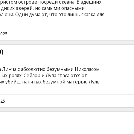
ористом острове посреди океана. В здешних
 диких зверей, но самыми опасными
а очи. Одни думают, что это лишь сказка для
раждебными созданиями. Однажды Юрайя
я детеныша очи и решает вернуть его
найти общий язык с этим необычным
2025
дям, что дружить с очи лучше, чем их бояться.
субтитрами на латышском и русском языках.
)
а Линча с абсолютно безумными Николасом
ых ролях! Сейлор и Лула спасаются от
х убийц, нанятых безумной матерью Лулы
цами вначале пускается дружок Мариэтты,
огда Джонни возвращается ни с чем,
ь своего бывшего любовника, гангстера
025
 языке с субтитрами на латышском и русском