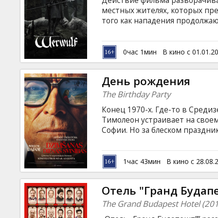
Действие фильма разворачивает
Кинозакуски
местных жителях, которых пр
того как нападения продолжаю
переплетаются с ужасающей р
B2B
субтитрами на латышском и ру
0час 1мин
В кино с 01.01.2
Клуб
День рождения
The Birthday Party
Конец 1970-х. Где-то в Среди
Тимолеон устраивает на свое
Софии. Но за блеском праздни
каждый стремится приблизитьс
на английском языке с субтитр
1час 43мин
В кино с 28.08.
Отель "Гранд Будапе
The Grand Budapest Hotel (20