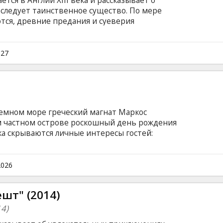
ся в Англии XIII века и рассказывает о
еследует таинственное существо. По мере
тся, древние предания и суеверия
еальностью. Фильм на английском языке с
сском языках.
027
земном море греческий магнат Маркос
м частном острове роскошный день рождения
ка скрываются личные интересы гостей:
я к хозяину острова со своей целью. Фильм
ами на латышском и русском языках.
2026
шт" (2014)
14)