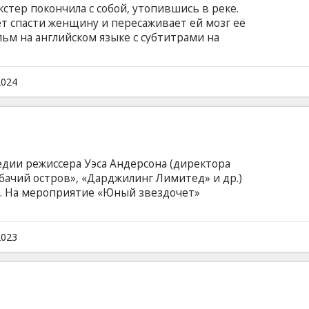
кстер покончила с собой, утопившись в реке.
 спасти женщину и пересаживает ей мозг её
ьм на английском языке с субтитрами на
2024
дии режиссера Уэса Андерсона (директора
бачий остров», «Дарджилинг Лимитед» и др.)
А. На мероприятие «Юный звездочет»
дители со всей страны. Его ход неожиданным
тся событиями, которые меняют весь мир. В
 задействован отличный актерский ансамбль
2023
энкс, Джейсон Шварцман, Марго Робби, Тильда
йском языке с субтитрами на латышском язык.