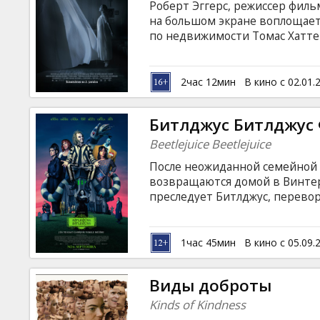
Роберт Эггерс, режиссер филь
на большом экране воплощает 
по недвижимости Томас Хатте
потенциальным клиентом — гр
остается с его друзьями Фрид
мучить ужасающие видения, в
2час 12мин
В кино с 02.01.
растущими страхами, Елена ст
человеческую. Фильм на англи
Битлджус Битлджус
с субтитрами на латышском и р
Beetlejuice Beetlejuice
После неожиданной семейной 
возвращаются домой в Винтер
преследует Битлджус, перевора
непокорная дочь-подросток А
таинственную модель города 
мир. Неприятности в обоих ми
1час 45мин
В кино с 05.09.
трижды произнесет имя Битлд
устроить свой собственный ха
Виды доброты
руководством для родителей 
Kinds of Kindness