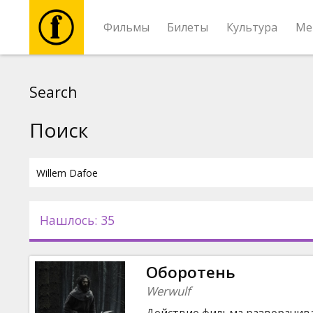
Фильмы
Билеты
Культура
Ме
Фильмы
Search
Билеты
Поиск
Культура
Мероприятия
Нашлось: 35
Новости
Оборотень
Подарки
Werwulf