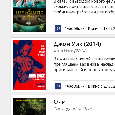
В связи с выходом нового фил
схема», приглашаем вас вновь
любимыми работами режиссёр
классических показов "Kino Ku
история об известном океанол
документальных картин, опис
1час 58мин
В кино с 19.07.
обитателей.
Джон Уик (2014)
John Wick (2014)
В ожидании новой главы вселе
приглашаем вас вновь наслади
оригинальный и неповторимы
экран всего на ОДИН специаль
наемный убийца, отошедший о
уединенно до тех пор, пока н
1час 36мин
В кино с 27.05.
нарушить его покой. Джону не 
большой пистолет и начать охо
Очи
The Legend of Ochi