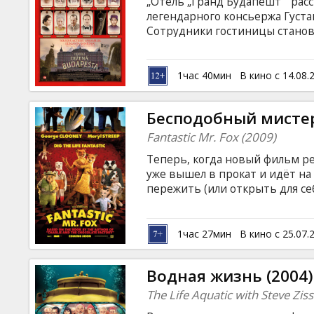
„Oтель „Гранд Будапешт”” рас
легендарного консьержа Густав
Сотрудники гостиницы станов
картин эпохи Возрождения, бо
и… драматических изменений
войнами XX века. Фильм на ан
1час 40мин
В кино с 14.08.
языке.
Бесподобный мистер
Fantastic Mr. Fox (2009)
Теперь, когда новый фильм ре
уже вышел в прокат и идёт на
пережить (или открыть для с
работы режиссёра на специальн
Благородный, очаровательный
пользуется своими хитрыми у
1час 27мин
В кино с 25.07.
тугодумов-фермеров, которы
бестиями.
Водная жизнь (2004)
The Life Aquatic with Steve Zis