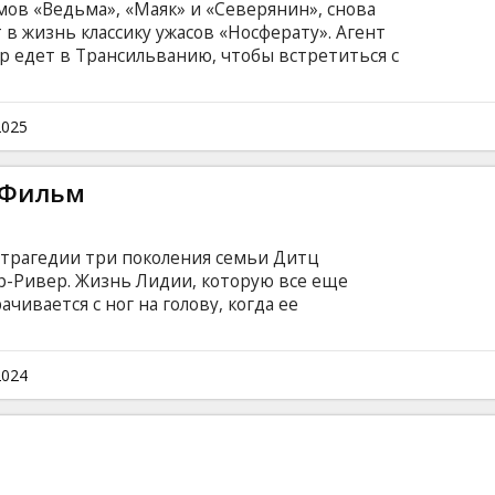
мов «Ведьма», «Маяк» и «Северянин», снова
в жизнь классику ужасов «Носферату». Агент
р едет в Трансильванию, чтобы встретиться с
афом Орлоком. Невеста Хаттера Эллен
рихом и Анной Хардинг. Елену начинают
 которых ее преследует вампир. Измученная
2025
алкивается с силой, превосходящей любую
йском, немецком, румынском, русском языках
 Фильм
усском языках.
трагедии три поколения семьи Дитц
-Ривер. Жизнь Лидии, которую все еще
чивается с ног на голову, когда ее
стрид обнаруживает на чердаке
и случайно открывает портал в загробный
рах - лишь вопрос времени, когда кто-то
2024
жуса, и озорной демон вернется, чтобы
ос. Просим родителей ознакомиться с
перед просмотром фильма.