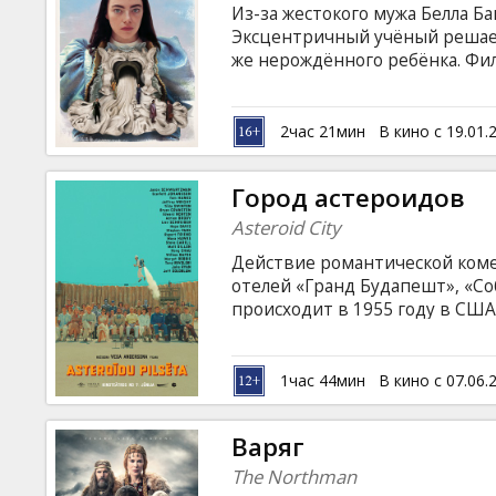
Из-за жестокого мужа Белла Ба
Эксцентричный учёный решает
же нерождённого ребёнка. Фил
латышском и русском языках.
2час 21мин
В кино с 19.01.
Город астероидов
Asteroid City
Действие романтической коме
отелей «Гранд Будапешт», «Со
происходит в 1955 году в СШ
съезжаются школьники и их ро
и зрелищным образом нарушае
новом фильме Уэса Андерсона
1час 44мин
В кино с 07.06.
— Скарлетт Йоханссон, Том Х
Суинтон и др. Фильм на англи
Варяг
The Northman