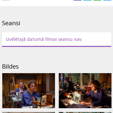
Režisors:
Juris Kursietis
,
Staņislavs Tokalovs
Lomās:
Kārlis Arnolds Avots
,
Aamu Milonoff
,
Igors Šelegovskis
Saites:
Facebook
Seansi
Izvēlētajā datumā filmai seansu nav.
Bildes