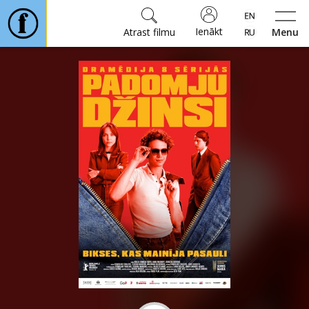
Ienākt
Atrast filmu
Menu
Filmas
🎵
Biļetes
Kultūra
Pasākumi
Ziņas