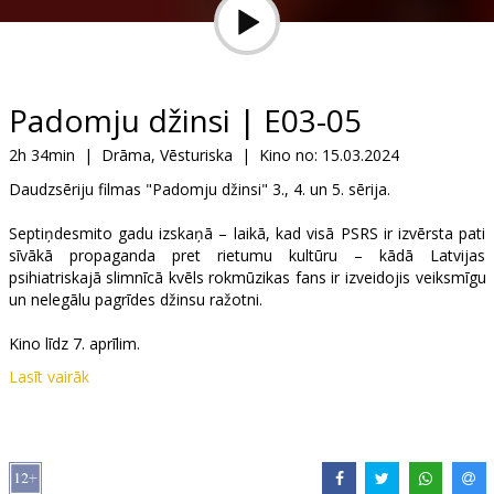
Dāvanu
kartes
Uzkodas
Padomju džinsi | E03-05
2h 34min
|
Drāma, Vēsturiska
|
Kino no:
15.03.2024
B2B
Daudzsēriju filmas "Padomju džinsi" 3., 4. un 5. sērija.
Kino
Septiņdesmito gadu izskaņā – laikā, kad visā PSRS ir izvērsta pati
sīvākā propaganda pret rietumu kultūru – kādā Latvijas
Klubs
psihiatriskajā slimnīcā kvēls rokmūzikas fans ir izveidojis veiksmīgu
un nelegālu pagrīdes džinsu ražotni.
Kino līdz 7. aprīlim.
Lasīt vairāk
Filma latviešu, krievu un angļu valodā. Ar subtitriem latviešu valodā
epizodēs, kur dialogi citās valodās.
Izplatītājs:
Tasse Film