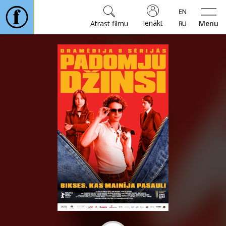
Ienākt
Atrast filmu
Menu
Filmas
🎵
Biļetes
Kultūra
Pasākumi
Ziņas