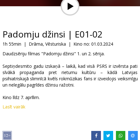
Dāvanu
kartes
Uzkodas
Padomju džinsi | E01-02
1h 55min
|
Drāma, Vēsturiska
|
Kino no:
01.03.2024
B2B
Daudzsēriju filmas "Padomju džinsi" 1. un 2. sērija.
Kino
Septiņdesmito gadu izskaņā – laikā, kad visā PSRS ir izvērsta pati
sīvākā propaganda pret rietumu kultūru – kādā Latvijas
Klubs
psihiatriskajā slimnīcā kvēls rokmūzikas fans ir izveidojis veiksmīgu
un nelegālu pagrīdes džinsu ražotni.
Kino līdz 7. aprīlim.
Lasīt vairāk
Filma latviešu, krievu un angļu valodā. Ar subtitriem latviešu valodā
epizodēs, kur dialogi citās valodās.
Izplatītājs:
Tasse Film