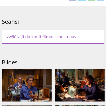
Režisors:
Juris Kursietis
,
Staņislavs Tokalovs
Lomās:
Kārlis Arnolds Avots
,
Aamu Milonoff
,
Igors Šelegovskis
Saites:
Facebook
Seansi
Izvēlētajā datumā filmai seansu nav.
Bildes