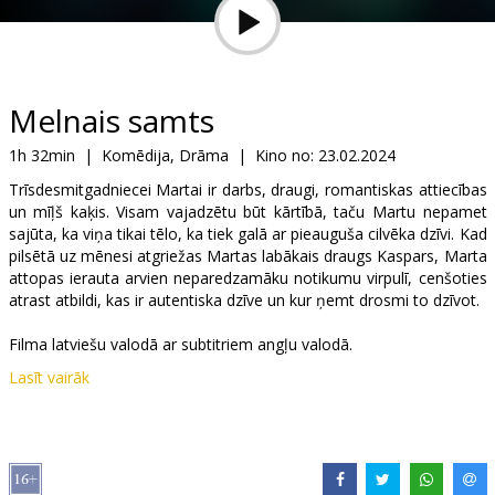
Dāvanu
kartes
Uzkodas
Melnais samts
1h 32min
|
Komēdija, Drāma
|
Kino no:
23.02.2024
B2B
Trīsdesmitgadniecei Martai ir darbs, draugi, romantiskas attiecības
un mīļš kaķis. Visam vajadzētu būt kārtībā, taču Martu nepamet
Kino
sajūta, ka viņa tikai tēlo, ka tiek galā ar pieauguša cilvēka dzīvi. Kad
pilsētā uz mēnesi atgriežas Martas labākais draugs Kaspars, Marta
Klubs
attopas ierauta arvien neparedzamāku notikumu virpulī, cenšoties
atrast atbildi, kas ir autentiska dzīve un kur ņemt drosmi to dzīvot.
Filma latviešu valodā ar subtitriem angļu valodā.
Lasīt vairāk
Izplatītājs:
Acme Film SIA
Režisors:
Liene Linde
Lomās:
Inga Tropa
,
Gatis Ungurs
,
Baiba Broka
,
Kaspars Beķeris
,
Sabīne Tīkmane
,
Iveta Pole
,
Alekss Kazanavičs