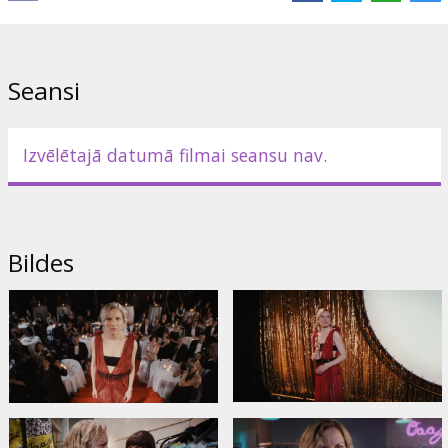
Saites:
IMDB
,
Facebook
Seansi
Izvēlētajā datumā filmai seansu nav.
Bildes