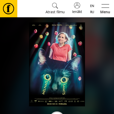
Ienākt
Atrast filmu
Menu
Filmas
🎵
Biļetes
Kultūra
Pasākumi
Ziņas