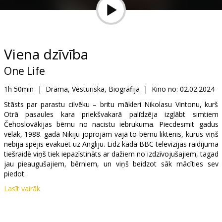
Dāvanu
kartes
Uzkodas
Viena dzīvība
One Life
B2B
1h 50min
|
Drāma, Vēsturiska, Biogrāfija
|
Kino no:
02.02.2024
Kino
Stāsts par parastu cilvēku – britu mākleri Nikolasu Vintonu, kurš
Otrā pasaules kara priekšvakarā palīdzēja izglābt simtiem
Klubs
Čehoslovākijas bērnu no nacistu iebrukuma. Piecdesmit gadus
vēlāk, 1988. gadā Nikiju joprojām vajā to bērnu liktenis, kurus viņš
nebija spējis evakuēt uz Angliju. Līdz kādā BBC televīzijas raidījuma
tiešraidē viņš tiek iepazīstināts ar dažiem no izdzīvojušajiem, tagad
jau pieaugušajiem, bērniem, un viņš beidzot sāk mācīties sev
piedot.
Lasīt vairāk
Filma angļu valodā ar subtitriem latviešu un krievu valodā.