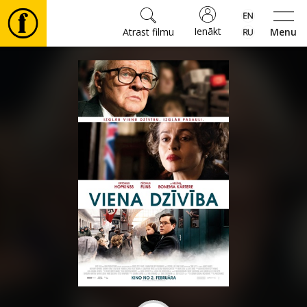
Ienākt
Atrast filmu
Menu
Filmas
🎵
Biļetes
Kultūra
Pasākumi
Ziņas