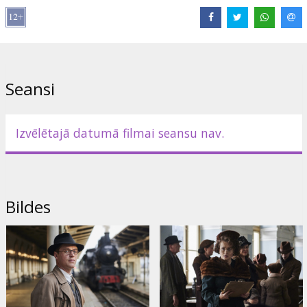
Izplatītājs:
Acme Film SIA
Režisors:
James Hawes
Lomās:
Anthony Hopkins
,
Helena Bonham Carter
,
Johnny Flynn
Saites:
IMDB
,
Oficiālā mājaslapa
Seansi
Izvēlētajā datumā filmai seansu nav.
Bildes