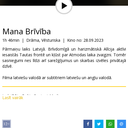
Dāvanu
kartes
Uzkodas
Mana Brīvība
1h 46min
|
Drāma, Vēsturiska
|
Kino no:
28.09.2023
B2B
Pārmaiņu laiks Latvijā. Brīvdomīgā un harizmātiskā Alīcija aktīvi
iesaistās Tautas frontē un kļūst par Atmodas laika zvaigzni. Tomēr
Kino
sasniegumi nes līdzi arī sarežģījumus un skarbas izvēles privātajā
dzīvē.
Klubs
Filma latviešu valodā ar subtitriem latviešu un angļu valodā.
Izplatītājs:
Baltic Content Media
Lasīt vairāk
Režisors:
Ilze Kunga-Melgaile
Lomās:
Ērika Eglija-Grāvele
,
Darius Meškauskas
,
Gints Grāvelis
,
Ilze Ķuzule-Skrastiņa
,
Egons Dombrovskis
Saites:
Facebook