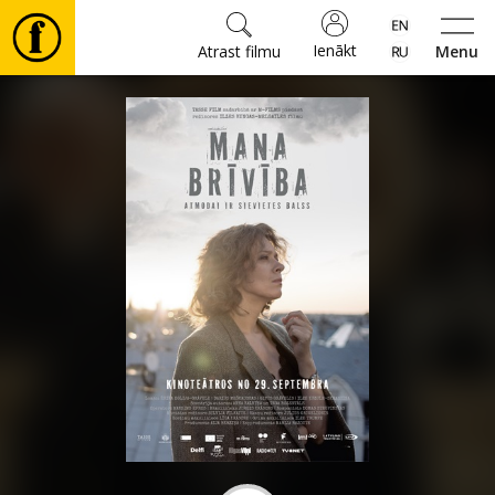
Ienākt
Atrast filmu
Menu
Filmas
🎵
Biļetes
Kultūra
Pasākumi
Ziņas