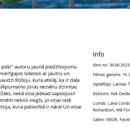
Info
Kino no:
30.06.2023
t pūķi" autoru jaunā piedzīvojumu
mierīgajos ūdeņos ar jautru un
Filmas garums:
1h 
audzi Rūbiju, kura atklāj, ka ir daļa
Izplatītājs:
Latvian T
slēpumaino jūras nezvēru dzimtas.
dižāks, nekā viņa jebkad sapņojusi!
Režisors:
Kirk DeMi
otnēm nebūs viegls, jo viņai ceļā
Lomās:
Lana Cond
sija, kura patiesībā ir nāra! Un viņai
Richardson
,
Will Fo
Saites:
IMDB
,
Face
s: