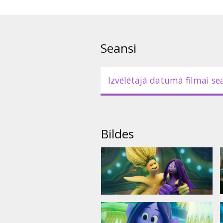
- latviešu valodā;
- krievu valodā ar subtitriem la
Seansi
- angļu valodā ar subtitriem lat
Izvēlētajā datumā filmai se
Bildes