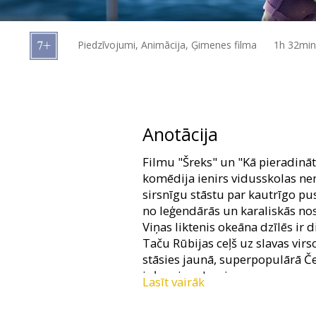
Dāvanu
kartes
Piedzīvojumi, Animācija, Ģimenes filma
1h 32min
Uzkodas
B2B
Anotācija
Kino
Filmu "Šreks" un "Kā pieradinā
Klubs
komēdija ienirs vidusskolas ne
sirsnīgu stāstu par kautrīgo pus
no leģendārās un karaliskās no
Viņas liktenis okeāna dzīlēs ir 
Taču Rūbijas ceļš uz slavas virs
stāsies jaunā, superpopulārā Čel
ir ļauni nodomi.
Lasīt vairāk
Filma šādās versijās un formāto