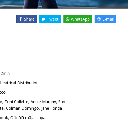
Share
Tweet
WhatsApp
E-mail
32min
heatrical Distribution
cco
or
,
Toni Collette
,
Annie Murphy
,
Sam
rte
,
Colman Domingo
,
Jane Fonda
book
,
Oficiālā mājas lapa