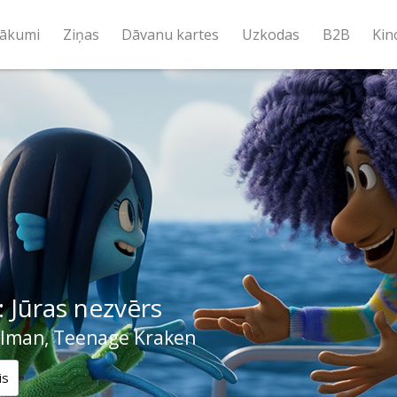
ākumi
Ziņas
Dāvanu kartes
Uzkodas
B2B
Kin
: Jūras nezvērs
llman, Teenage Kraken
is