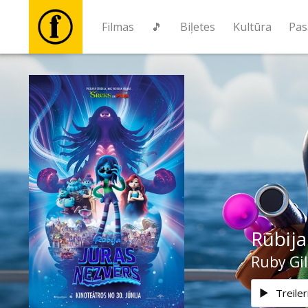
Filmas
🎵
Biļetes
Kultūra
Pas
Filmas
🎵
Biļetes
Kultūra
Rūbija
Pasākumi
Ruby Gi
Ziņas
Treiler