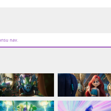
tviešu valodā;
viešu valodā.
ansu nav.