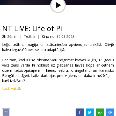
Dāvanu
kartes
Uzkodas
NT LIVE: Life of Pi
2h 26min
|
Teātris
|
Kino no:
30.03.2023
B2B
Leļļu teātris, maģija un stāstniecība apvienojas unikālā, Olivjē
balvu ieguvušā bestsellera adaptācijā.
Kino
Pēc tam, kad Klusā okeāna vidū nogrimst kravas kuģis, 16 gadus
Klubs
vecs zēns vārdā Pi nokļūst uz glābšanas laivas kopā ar četriem
citiem izdzīvojušajiem - hiēnu, zebru, orangutanu un karalisko
Bengālijas tīģeri. Laiks darbojas pret viņiem, un daba ir nežēlīga, -
kurš izdzīvos?
Lasīt vairāk
Izrāde uzņemta Londonā, Vestendā, un tajā izmantoti
vismodernākie vizuālie risinājumi, lai episkais ceļojums par izturību
un cerību atdzīvojas jaunā, elpu aizraujošā veidā, kas atdzīvina
kinoteātru ekrānus.