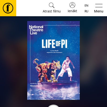
Ienākt
Atrast filmu
Menu
Filmas
🎵
Biļetes
Kultūra
Pasākumi
Ziņas