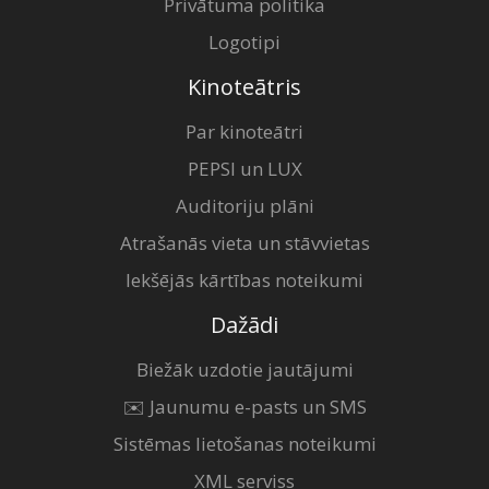
Privātuma politika
Logotipi
Kinoteātris
Par kinoteātri
PEPSI un LUX
Auditoriju plāni
Atrašanās vieta un stāvvietas
Iekšējās kārtības noteikumi
Dažādi
Biežāk uzdotie jautājumi
✉️ Jaunumu e-pasts un SMS
Sistēmas lietošanas noteikumi
XML serviss